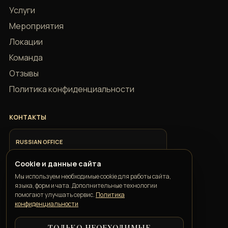
Услуги
Мероприятия
Локации
Команда
Отзывы
Политика конфиденциальности
КОНТАКТЫ
RUSSIAN OFFICE
+7 918 685 9883
Cookie и данные сайта
Мы используем необходимые cookie для работы сайта,
ITALIAN OFFICE
языка, форм и чата. Дополнительные технологии
+39 351 352 1163
помогают улучшать сервис.
Политика
конфиденциальности
ТОЛЬКО НЕОБХОДИМЫЕ
GEORGIAN OFFICE