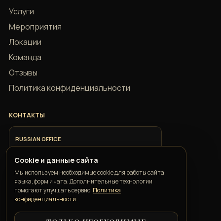
Услуги
Мероприятия
Локации
Команда
Отзывы
Политика конфиденциальности
КОНТАКТЫ
RUSSIAN OFFICE
+7 918 685 9883
Cookie и данные сайта
Мы используем необходимые cookie для работы сайта,
ITALIAN OFFICE
языка, форм и чата. Дополнительные технологии
+39 351 352 1163
помогают улучшать сервис.
Политика
конфиденциальности
GEORGIAN OFFICE