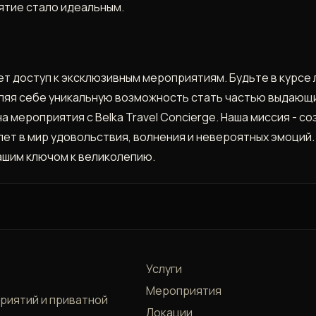
ятие стало идеальным.
ет доступ к эксклюзивным мероприятиям. Будьте в курсе 
ляя себе уникальную возможность стать частью выдающ
а мероприятия с Belka Travel Concierge. Наша миссия - 
илет в мир удовольствия, волнения и невероятных эмоци
ашим ключом к великолепию.
Услуги
Мероприятия
приятий и приватной
Локации