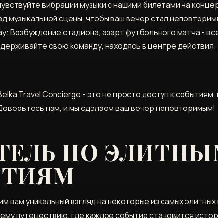
очувствуйте вибрации музыки с нашими билетами на конце
зд музыкальной сцены, чтобы ваш вечер стал неповторим
ау: Возбуждение стадиона, азарт футбольного матча - вс
держивайте свою команду, находясь в центре действия.
elka Travel Concierge - это не просто доступ к событиям
Доверьтесь нам, и мы сделаем ваш вечер неповторимым!
ТЕЛЬ ПО ЭЛИТНЫ
ЯТИЯМ
м вам уникальный взгляд на некоторые из самых элитных
ему путешествию, где каждое событие становится истор