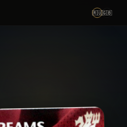
🇷🇺
🇬🇧