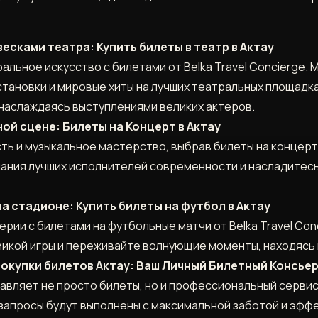
сками театра: Купить билеты в театр в Актау
ральное искусство с билетами от Belka Travel Concierge
становки и мировые хиты на лучших театральных площадк
 наслаждаясь выступлениями великих актеров.
ой сцене: Билеты на Концерт в Актау
ь и музыкальное мастерство, выбрав билеты на концерты 
чания лучших исполнителей современности и насладитесь
 стадионе: Купить билеты на футбол в Актау
рии с билетами на футбольные матчи от Belka Travel Co
икой игры и переживайте волнующие моменты, находясь 
окупки билетов Актау: Ваш Личный Билетный Консье
ставляет не просто билеты, но и профессиональный серви
 запросы будут выполнены с максимальной заботой и эфф