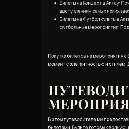
Билеты на Концерт в Актау: П
выступлениям самых ярких зве
Билеты на Футбол купить в Акт
футбольные мероприятия. Под
Покупка билетов на мероприятия с B
момент с элегантностью и стилем. 
ПУТЕВОДИ
МЕРОПРИ
В этом путеводителе мы предостави
билетами. Будьте готовы к волнующ