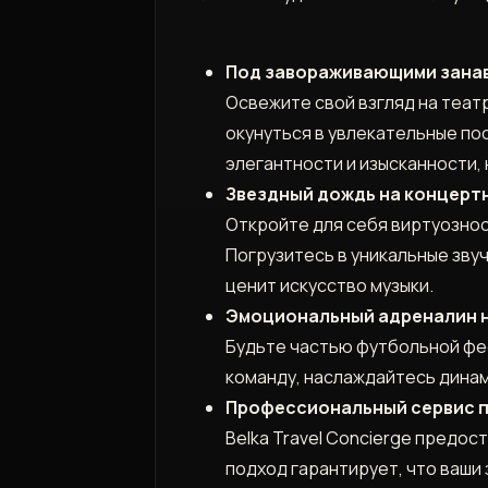
Под завораживающими занаве
Освежите свой взгляд на теат
окунуться в увлекательные по
элегантности и изысканности,
Звездный дождь на концертн
Откройте для себя виртуозност
Погрузитесь в уникальные зву
ценит искусство музыки.
Эмоциональный адреналин на
Будьте частью футбольной фее
команду, наслаждайтесь динам
Профессиональный сервис п
Belka Travel Concierge предо
подход гарантирует, что ваши