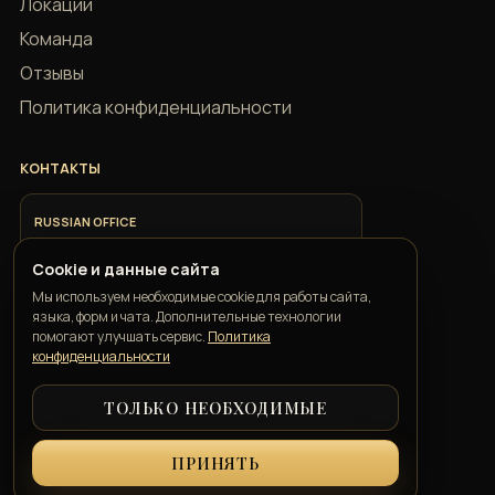
Локации
Команда
Отзывы
Политика конфиденциальности
КОНТАКТЫ
RUSSIAN OFFICE
+7 918 685 9883
Cookie и данные сайта
Мы используем необходимые cookie для работы сайта,
ITALIAN OFFICE
языка, форм и чата. Дополнительные технологии
+39 351 352 1163
помогают улучшать сервис.
Политика
конфиденциальности
GEORGIAN OFFICE
ТОЛЬКО НЕОБХОДИМЫЕ
+995 550 00 57 50
ПРИНЯТЬ
info@belkatravelconcierge.com