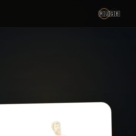
🇷🇺
🇬🇧