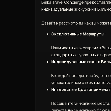
Belka Travel Concierge предоставля
индивидуальные экскурсии в Вильню
Давайте рассмотрим, как вы может
Эксклюзивные Маршруты:
Наши частные экскурсии в Вил
стандартных турах - мы открое
Индивидуальные гиды в Вил
В каждой поездке вас будет с
увлекательном открытии новых
Интересные Достопримечат
Посещайте уникальные места, 
дегустации уникальных блюд и