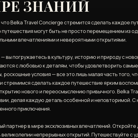
ИРЕ ЗНАНИЙ
 что Belka Travel Concierge стремится сделать каждое п
о путешествия могут быть не просто перемещением из од
льными впечатлениями и невероятными открытиями.
 — вы погружаетесь в культуру, историю и природу с ново
даются с любовью к деталям, чтобы удовлетворить самые
, роскошные условия — все это лишь малая часть того, ч
 и стремимся сделать каждое путешествие ярким воспоми
 открытию нового и переосмыслению привычного. Belka Tr
вии, делая каждую деталь особенной и неповторимой. С 
венного приключения.
жный партнер в мире эксклюзивных впечатлений. Откройте
в великолепии непрерывных открытий. Путешествуйте с 