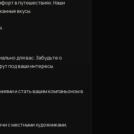
омфорт в путешествиях. Наши
канные вкусы.
я.
ально для вас. Забудьте о
рут под ваши интересы.
аниями и стать вашим компаньоном в
ечи с местными художниками,