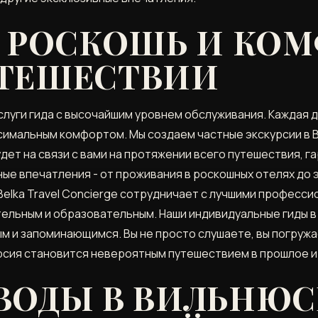
: РОСКОШЬ И КОМ
ТЕШЕСТВИИ
 услуги гида с высочайшим уровнем обслуживания. Каждая
симальным комфортом. Мы создаем частные экскурсии в 
ет на связи с вами на протяжении всего путешествия, га
ые впечатления - от проживания в роскошных отелях до 
Belka Travel Concierge сотрудничает с лучшими професс
тельным и образовательным. Наши индивидуальные гиды 
м и запоминающимся. Вы не просто слушаете, вы погружа
курсия становится невероятным путешествием в прошлое 
ВОДЫ В ВИЛЬНЮС