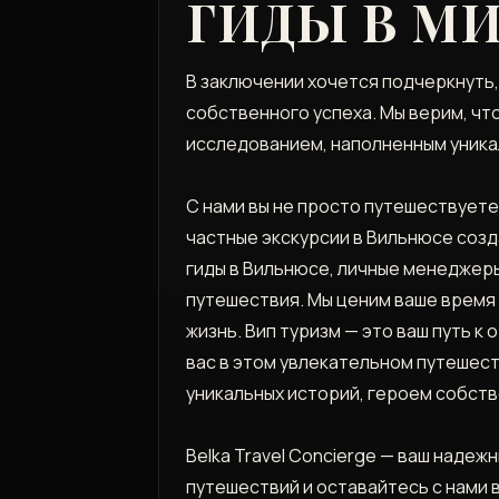
ГИДЫ В М
В заключении хочется подчеркнуть,
собственного успеха. Мы верим, чт
исследованием, наполненным уника
С нами вы не просто путешествуете
частные экскурсии в Вильнюсе соз
гиды в Вильнюсе, личные менеджеры
путешествия. Мы ценим ваше время
жизнь. Вип туризм — это ваш путь к
вас в этом увлекательном путешест
уникальных историй, героем собст
Belka Travel Concierge — ваш наде
путешествий и оставайтесь с нами 