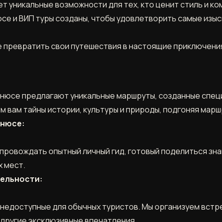
ет уникальные возможности для тех, кто ценит стиль и к
се и ВИП туры созданы, чтобы удовлетворить самые изыс
е превратить свои путешествия в настоящие приключени
ьнюсе предлагают уникальные маршруты, созданные специ
м вам тайны истории, культуры и природы, подгоняя марш
ьнюсе:
опровождать опытный личный гид, готовый поделиться зн
 мест.
ельности:
недоступные для обычных туристов. Мы организуем встр
 другие эксклюзивные впечатления.