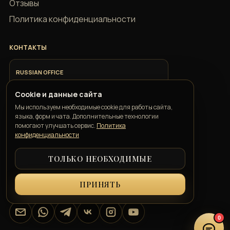
Отзывы
Политика конфиденциальности
КОНТАКТЫ
RUSSIAN OFFICE
+7 918 685 9883
Cookie и данные сайта
Мы используем необходимые cookie для работы сайта,
ITALIAN OFFICE
языка, форм и чата. Дополнительные технологии
+39 351 352 1163
помогают улучшать сервис.
Политика
конфиденциальности
ТОЛЬКО НЕОБХОДИМЫЕ
GEORGIAN OFFICE
+995 550 00 57 50
ПРИНЯТЬ
info@belkatravelconcierge.com
Email
WhatsApp
Telegram
VK
Instagram
YouTube
0