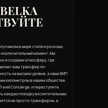
 BELKA
ТВУЙТЕ
путником в мире стиля и роскоши.
то исключительный момент. Мы
но и создаем атмосферу, где
делает ваш трансфер по-
ность на высшем уровне, а наши ВИП
дым километром в нашем обществе,
Travel Concierge, и переступите
ать каждую поездку восхитительным
вятся не просто трансфером, а