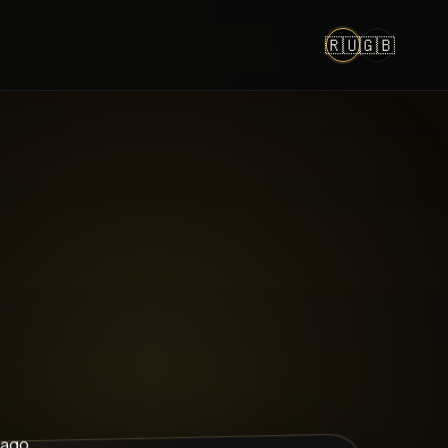
🇷🇺
🇬🇧