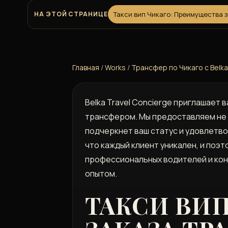
НА ЭТОЙ СТРАНИЦЕ
Такси вип Чикаго: Преимущества з
Главная
/
Works
/
Трансфер по Чикаго с Belk
Belka Travel Concierge приглашает
трансфером. Мы предоставляем не 
подчеркнет ваш статус и удовлетво
что каждый клиент уникален, и поэ
профессиональных водителей и кон
опытом.
ТАКСИ ВИ