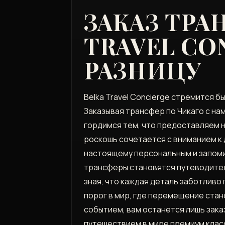
ЗАКАЗ ТРА
TRAVEL CO
РАЗНИЦУ
Belka Travel Concierge стремится 
Заказывая трансфер по Чикаго с нам
гордимся тем, что предоставляем н
роскошь сочетается с вниманием к 
настоящему персональным и запомин
трансферы становятся путеводител
зная, что каждая деталь заботливо 
порог в мир, где перемещение стан
событием, вам останется лишь зака
путешествием в мире премиум клас