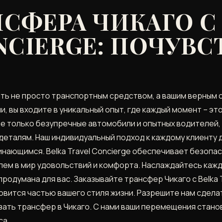
НСФЕРА ЧИКАГО С
NCIERGE: ПОЧУВС
быть не просто транспортным средством, а вашим верным с
и, вы входите в уникальный опыт, где каждый момент – э
е только безупречные автомобили и опытных водителей, 
деталям. Наш индивидуальный подход к каждому клиенту 
ающимся. Belka Travel Concierge обеспечивает безопас
ем в мир удовольствий и комфорта. Наслаждайтесь каж
продумана для вас. Заказывайте трансфер Чикаго с Belka 
овится частью вашего стиля жизни. Разрешите нам сдел
зать трансфер в Чикаго. С нами ваши перемещения стано
са.