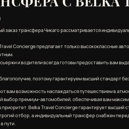
АНСФЕРА С BELKA 
E
й заказ трансфера Чикаго рассматривается индивидуаль
Travel Concierge предлагает только высококлассные авт
ртным.
нсьержи и водители всегда готовы предоставить вам вы
благополучие, поэтому гарантируем высший стандарт бе
яют вам возможность наслаждаться путешествием в атмо
й выбор премиум-автомобилей, обеспечивая вам максим
ш приоритет. Belka Travel Concierge гарантирует высший
строгий отбор, а индивидуальный трансфер снабжен пер
в пути.