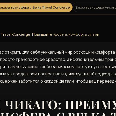
аказа трансфера с Belka Travel Concierge
Заказ трансфера Чикаго
a Travel Concierge: Повышайте уровень комфорта с нами
 вас открыть для себя уникальный мир роскоши и комфорт
просто транспортное средство, а исключительный транс
рит самые высокие требования к комфорту в путешествии.
тому мы предлагаем полностью индивидуальный подход к 
сьержей заботится о каждой детали, чтобы ваш переезд 
П ЧИКАГО: ПРЕИ