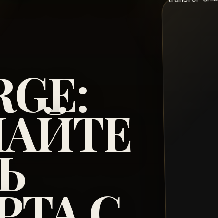
RGE:
АЙТЕ
Ь
ТА С