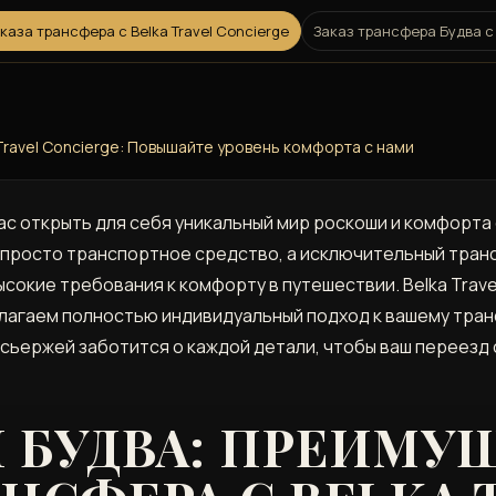
каза трансфера с Belka Travel Concierge
Заказ трансфера Будва с 
 Travel Concierge: Повышайте уровень комфорта с нами
 вас открыть для себя уникальный мир роскоши и комфорт
просто транспортное средство, а исключительный транс
сокие требования к комфорту в путешествии. Belka Trave
длагаем полностью индивидуальный подход к вашему тра
сьержей заботится о каждой детали, чтобы ваш переезд 
 БУДВА: ПРЕИМУ