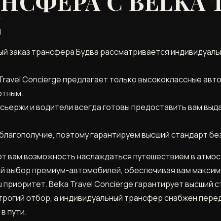
АНСФЕРА С BELKA 
E
й заказ трансфера Будва рассматривается индивидуальн
Travel Concierge предлагает только высококлассные авт
ртным.
нсьержи и водители всегда готовы предоставить вам вы
благополучие, поэтому гарантируем высший стандарт бе
ют вам возможность наслаждаться путешествием в атмо
й выбор премиум-автомобилей, обеспечивая вам максим
ш приоритет. Belka Travel Concierge гарантирует высший
строгий отбор, а индивидуальный трансфер снабжен пер
в пути.