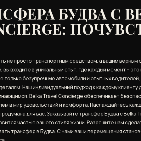
НСФЕРА БУДВА С B
NCIERGE: ПОЧУВС
быть не просто транспортным средством, а вашим верным с
и, вы входите в уникальный опыт, где каждый момент – эт
е только безупречные автомобили и опытных водителей, 
деталям. Наш индивидуальный подход к каждому клиенту 
ающимся. Belka Travel Concierge обеспечивает безопас
ем в мир удовольствий и комфорта. Наслаждайтесь каж
продумана для вас. Заказывайте трансфер Будва с Belka T
овится частью вашего стиля жизни. Разрешите нам сдел
зать трансфер в Будва. С нами ваши перемещения станов
са.