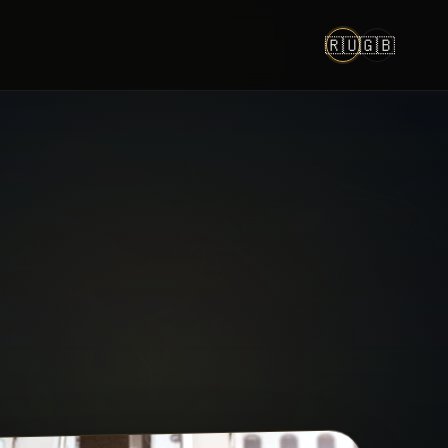
🇷🇺
🇬🇧