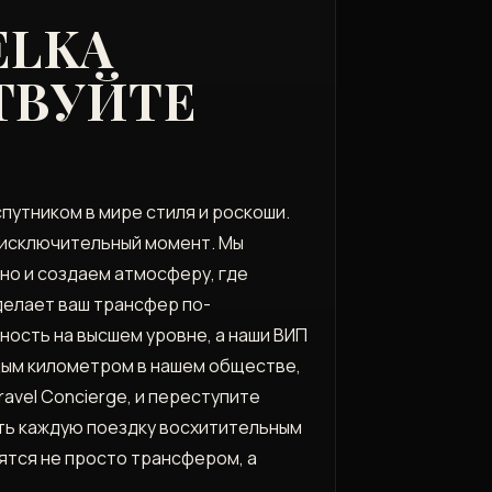
ELKA
ТВУЙТЕ
путником в мире стиля и роскоши.
о исключительный момент. Мы
но и создаем атмосферу, где
делает ваш трансфер по-
ность на высшем уровне, а наши ВИП
дым километром в нашем обществе,
ravel Concierge, и переступите
ать каждую поездку восхитительным
ятся не просто трансфером, а