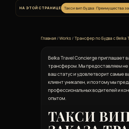
НА ЭТОЙ СТРАНИЦЕ
Такси вип Будва: Преимущества за
Главная
/
Works
/
Трансфер по Будва с Belka
Belka Travel Concierge приглашает
трансфером. Мы предоставляем не 
ваш статус и удовлетворит самые вы
клиент уникален, и поэтому мы пре
профессиональных водителей и кон
опытом.
ТАКСИ ВИП