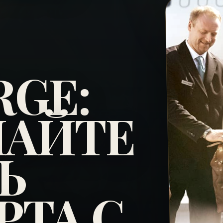
RGE:
АЙТЕ
Ь
ТА С