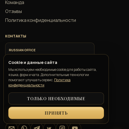
Команда
Отзывы
Политика конфиденциальности
КОНТАКТЫ
RUSSIAN OFFICE
+7 918 685 9883
Cookie и данные сайта
Мы используем необходимые cookie для работы сайта,
ITALIAN OFFICE
языка, форм и чата. Дополнительные технологии
+39 351 352 1163
помогают улучшать сервис.
Политика
конфиденциальности
GEORGIAN OFFICE
ТОЛЬКО НЕОБХОДИМЫЕ
+995 550 00 57 50
ПРИНЯТЬ
info@belkatravelconcierge.com