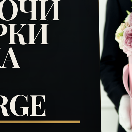
СОЧИ
РКИ
KA
RGE