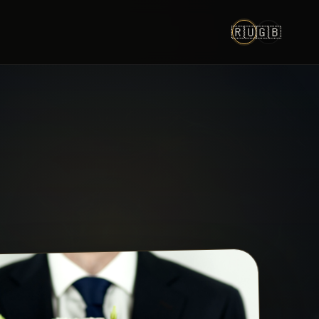
🇷🇺
🇬🇧