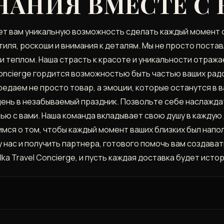
АНИЯ ВМЕСТЕ С
яет вам уникальную возможность сделать каждый момент 
тиля, роскоши и внимания к деталям. Мы не просто поста
и теплом. Наша страсть к красоте и уникальности отраж
 Concierge гордится возможностью быть частью ваших рад
редаем не просто товар, а эмоции, которые останутся в
ень в незабываемый праздник. Позвольте себе наслажда
ью с вами. Наша команда вкладывает свою душу в каждую
мся о том, чтобы каждый момент ваших близких был нап
 у нас и получить партнера, готового помочь вам создав
a Travel Concierge, и пусть каждая доставка будет исто