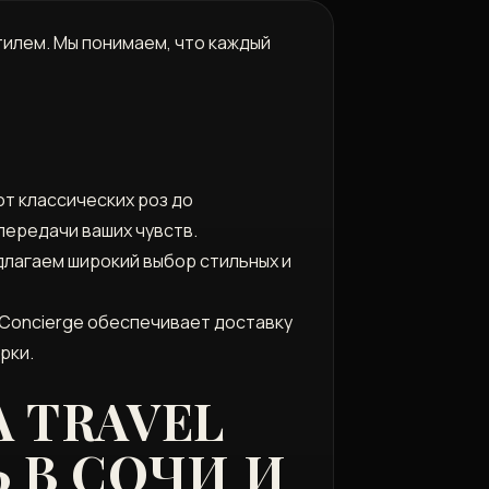
стилем. Мы понимаем, что каждый
т классических роз до
передачи ваших чувств.
длагаем широкий выбор стильных и
l Concierge обеспечивает доставку
рки.
A TRAVEL
Ь В СОЧИ И