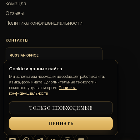
Команда
Отзывы
Политика конфиденциальности
КОНТАКТЫ
RUSSIAN OFFICE
+7 918 685 9883
Cookie и данные сайта
Мы используем необходимые cookie для работы сайта,
ITALIAN OFFICE
языка, форм и чата. Дополнительные технологии
+39 351 352 1163
помогают улучшать сервис.
Политика
конфиденциальности
GEORGIAN OFFICE
ТОЛЬКО НЕОБХОДИМЫЕ
+995 550 00 57 50
ПРИНЯТЬ
info@belkatravelconcierge.com