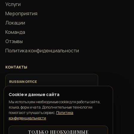
Услуги
Мероприятия
Локации
Команда
Отзывы
Политика конфиденциальности
КОНТАКТЫ
RUSSIAN OFFICE
+7 918 685 9883
Cookie и данные сайта
Мы используем необходимые cookie для работы сайта,
ITALIAN OFFICE
языка, форм и чата. Дополнительные технологии
+39 351 352 1163
помогают улучшать сервис.
Политика
конфиденциальности
ТОЛЬКО НЕОБХОДИМЫЕ
GEORGIAN OFFICE