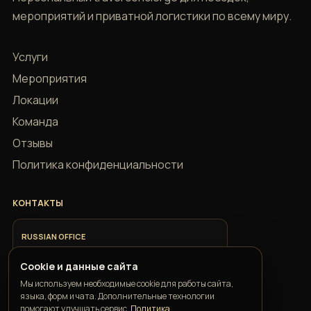
мероприятий и приватной логистики по всему миру.
Услуги
Мероприятия
Локации
Команда
Отзывы
Политика конфиденциальности
КОНТАКТЫ
RUSSIAN OFFICE
+7 918 685 9883
Cookie и данные сайта
Мы используем необходимые cookie для работы сайта,
ITALIAN OFFICE
языка, форм и чата. Дополнительные технологии
+39 351 352 1163
помогают улучшать сервис.
Политика