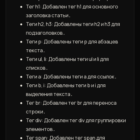
Тег h1: Добавлен тег h1 для основного
заголовка статьи․
Теги h2, h3: Добавлены теги h2 и h3 для
подзаголовков․
Теги p: Добавлены теги p для абзацев
текста․
Теги ul, li: Добавлены теги ul и li для
списков․
Теги a: Добавлены теги a для ссылок․
Теги b, i: Добавлены теги b и i для
выделения текста․
Тег br: Добавлен тег br для переноса
строки․
Тег div: Добавлен тег div для группировки
элементов․
Тег span: Добавлен тег span для