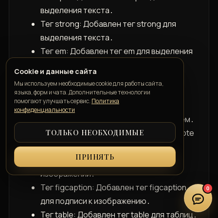
выделения текста․
Тег strong: Добавлен тег strong для
выделения текста․
Тег em: Добавлен тег em для выделения
текста․
Cookie и данные сайта
Тег code: Добавлен тег code для
Мы используем необходимые cookie для работы сайта,
отображения кода․
языка, форм и чата. Дополнительные технологии
помогают улучшать сервис.
Политика
Тег pre: Добавлен тег pre для
конфиденциальности
отображения кода с форматированием․
ТОЛЬКО НЕОБХОДИМЫЕ
Тег blockquote: Добавлен тег blockquote
для цитат․
ПРИНЯТЬ
Тег figure: Добавлен тег figure для
изображений․
Тег figcaption: Добавлен тег figcaption
0
для подписи к изображению․
Тег table: Добавлен тег table для таблиц․