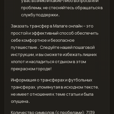
у вас возникли какие-либо вопросы или
проблемы, не стесняйтесь обращаться в
службу поддержки․
Заказать трансфер в Малаге онлайн – это
простой и эффективный способ обеспечить
себе комфортное и безопасное
путешествие․ Следуйте нашей пошаговой
инструкции, и вы сможете избежать лишних
хлопот и насладиться отдыхом в этом
прекрасном городе!
Информация о трансферах и футбольных
трансферах, упомянутая в исходном тексте,
не имеет отношения к теме статьи и была
опущена․
Количество символов (с пробелами): 7139