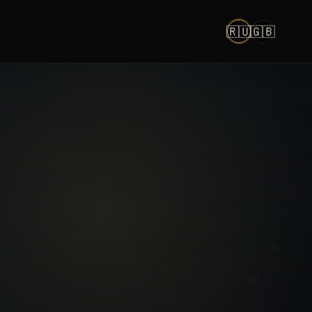
🇷🇺
🇬🇧