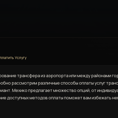
платить Услугу
рование трансфера из аэропорта или между районами го
робно рассмотрим различные способы оплаты услуг транс
иант. Мехико предлагает множество опций, от индивиду
ание доступных методов оплаты поможет вам избежать н