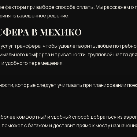
ые факторы при выборе способа оплаты. Мы расскажем о
принять взвешенное решение.
СФЕРА В МЕХИКО
 услуг трансфера, чтобы удовлетворить любые потребно
имального комфорта и приватности, групповой шаттл для
о и удобного перемещения.
ности, которые следует учитывать при планировании пое
иболее комфортный и удобный способ добраться из аэроп
, поможет с багажом и доставит прямо к месту назначени