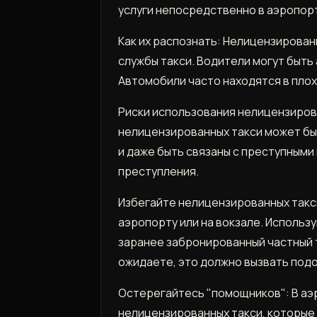
услуги непосредственно в аэропорту
Как их распознать: Нелицензирован
службы такси. Водители могут быть
Автомобили часто находятся в пло
Риски использования нелицензирова
нелицензированных такси может бы
и даже быть связаны с преступными
преступления.
Избегайте нелицензированных такси:
аэропорту или на вокзале. Используй
заранее забронированный частный т
ожидаете, это должно вызвать под
Остерегайтесь "помощников": В аэр
нелицензированных такси, которые 