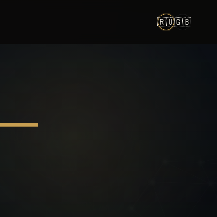
🇷🇺
🇬🇧