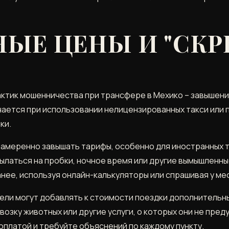
ЫЕ ЦЕНЫ И "СКР
ктик мошенничества при трансфере в Мехико – завышени
чается при использовании нелицензированных такси или
ки.
амеренно завышать тарифы, особенно для иностранных т
сылаться на пробки, ночное время или другие вымышленны
ее, используя онлайн-калькуляторы или спрашивая у ме
ли могут добавлять к стоимости поездки дополнительны
возку животных или другие услуги, о которых они не пр
платой и требуйте объяснений по каждому пункту.