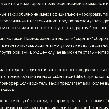
 или на улицах города, привлекая низкими ценами, но в и
ные такси обычно не имеют официальной маркировки, так
 агрессивными и настойчивыми, предлагая свои услуги, да
хом состоянии и не соответствуют стандартам безопасно
нных такси: Помимо завышенных цен и "скрытых" сборов
ть небезопасным. Водители могут быть не застрахованы
 группировками. В худшем случае вы можете стать жертво
 Никогда не садитесь в такси, которое предлагает свои 
те только официальные службы такси (Sitio), приложения д
рансфер. Если водитель такси предлагает вам "более вы
озрение.
опорту могут быть люди, которые предлагают "помочь" в
получают комиссию за привлечение клиентов. Не принима