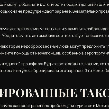
ли могут добавлять к стоимости поездки дополнительны
оторых они не предупреждают заранее. Внимательно про
случаях водители могут попытаться заменить заброниро
 Убедитесь, что автомобиль соответствует описанию в
Некоторые недобросовестные люди могут предложить "по
нимайте помощь от незнакомцев, особенно в аэропорту ил
ыгодного" трансфера: Будьте осторожны с людьми, кот
но если вы уже забронировали его заранее. Это может б
ИРОВАННЫЕ ТАК
 самых распространенных проблем для туристов в Мехик