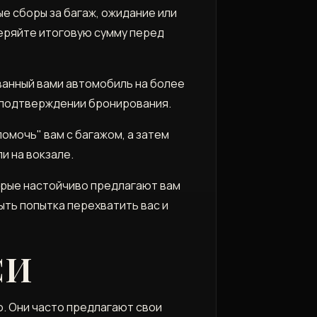
е сборы за багаж, ожидание или
веряйте итоговую сумму перед
ванный вами автомобиль на более
 подтверждении бронирования.
мочь" вам с багажом, а затем
и на вокзале.
орые настойчиво предлагают вам
ыть попытка перехватить вас и
СИ
о. Они часто предлагают свои