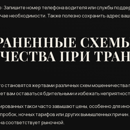
 Запишите номер телефона водителя или службы поддер
учае необходимости. Также полезно сохранить адрес ваш
РАНЕННЫЕ СХЕМ
ЕСТВА ПРИ ТРАН
то становятся жертвами различных схем мошенничества 
жет вам оставаться бдительными и избежать неприятност
рованных такси часто завышают цены, особенно для ино
 пробок, ночных тарифов или других вымышленных причин
она соответствует рыночной.