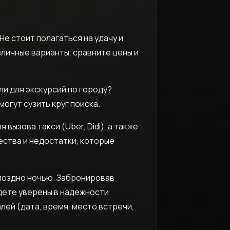
е стоит полагаться на удачу и
зличные варианты, сравните цены и
ли для экскурсий по городу?
огут сузить круг поиска.
вызова такси (Uber, Didi), а также
ества и недостатки, которые
 поздно ночью. Забронировав
дете уверены в надежности
лей (дата, время, место встречи,