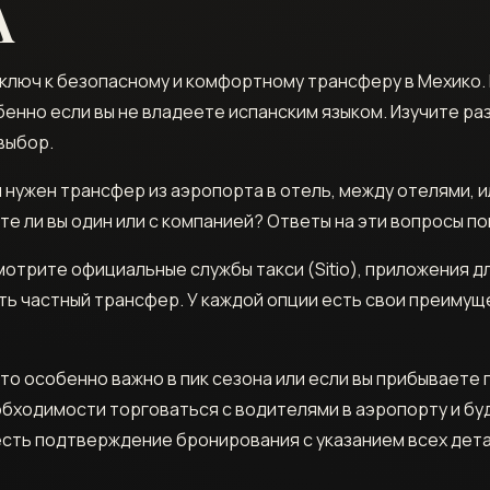
А
люч к безопасному и комфортному трансферу в Мехико. Н
бенно если вы не владеете испанским языком. Изучите ра
выбор.
нужен трансфер из аэропорта в отель, между отелями, и
е ли вы один или с компанией? Ответы на эти вопросы пом
трите официальные службы такси (Sitio), приложения для 
ь частный трансфер. У каждой опции есть свои преимущ
о особенно важно в пик сезона или если вы прибываете
обходимости торговаться с водителями в аэропорту и бу
 есть подтверждение бронирования с указанием всех дета