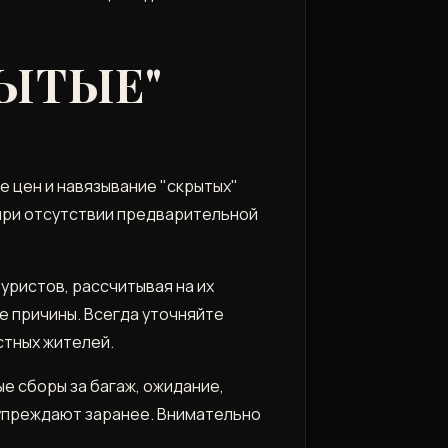
ЫТЫЕ"
е цен и навязывание "скрытых"
 при отсутствии предварительной
уристов, рассчитывая на их
е причины. Всегда уточняйте
стных жителей.
е сборы за багаж, ожидание,
едупреждают заранее. Внимательно