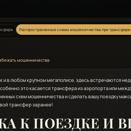
ансфера
Распространенные схемы мошенничества при трансфере 
избежать мошенничества
ак и в любом крупном мегаполисе, здесь встречаются н
собенно это касается трансфера из аэропорта или между
енных схем мошенничества и сделать вашу поездку макс
свой трансфер заранее!
А К ПОЕЗДКЕ И 