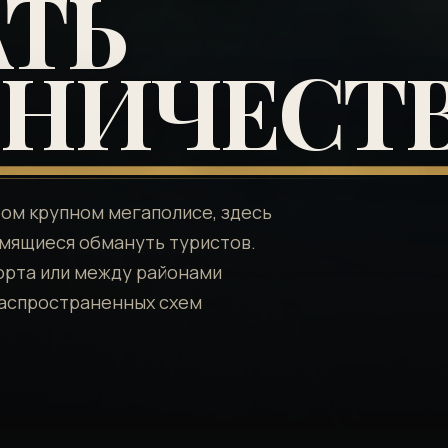
ТЬ
НИЧЕСТ
бом крупном мегаполисе, здесь
мящиеся обмануть туристов.
орта или между районами
распространенных схем