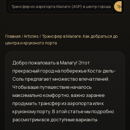
Трансфер из аэропорта Малаги (AGP) в центр города
Трансф
Главная
/
Articles
/
Трансфер в Малаге: Как добраться до
центра и круизного порта
Добро пожаловать в Малагу! Этот
прекрасный город на побережье Коста-дель-
Соль предлагает множество впечатлений.
Чтобы ваше путешествие началось
максимально комфортно, важно заранее
продумать трансфер из аэропорта или к
круизному порту. В этой статье мы подробно
рассмотрим все доступные варианты.