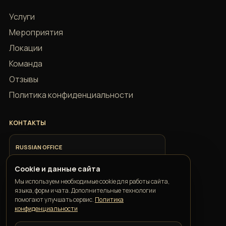
Услуги
Мероприятия
Локации
Команда
Отзывы
Политика конфиденциальности
КОНТАКТЫ
RUSSIAN OFFICE
+7 918 685 9883
Cookie и данные сайта
Мы используем необходимые cookie для работы сайта,
ITALIAN OFFICE
языка, форм и чата. Дополнительные технологии
+39 351 352 1163
помогают улучшать сервис.
Политика
конфиденциальности