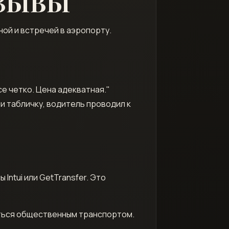
ТЗЫВЫ
ной и встречей в аэропорту.
се четко. Цена адекватная."
и табличку, водитель проводил к
ntui или GetTransfer. Это
аться общественным транспортом.