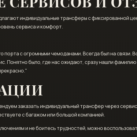
Е СЕРВИСОВ И О
предлагают индивидуальные трансферы с фиксированной це
овень сервиса и комфорт.
го порта с огромными чемоданами. Всегда был на связи. В
с. Понятно было, где нас ожидают, сразу нашли фамилию 
прекрасно."
ДАЦИИ
ндуем заказать индивидуальный трансфер через сервисы I
ествуете с багажом или большой компанией.
риключениям и не боитесь трудностей, можно воспользов