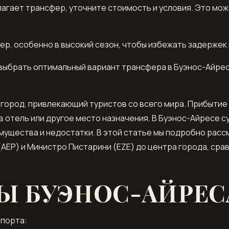
лагает трансфер, уточните стоимость и условия. Это мо
р, особенно в высокий сезон, чтобы избежать задержек 
 выбрать оптимальный вариант трансфера в Буэнос-Айрес
 город, привлекающий туристов со всего мира. Прибытие 
 отель или другое место назначения. В Буэнос-Айресе с
имущества и недостатки. В этой статье мы подробно рас
AEP) и Министро Пистарини (EZE) до центра города, срав
Ы БУЭНОС-АЙРЕС
опорта: