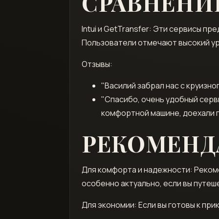
СРАВНЕНИ
Intui и GetTransfer: Эти сервисы 
Пользователи отмечают высокий ур
Отзывы:
"Василий забрал нас с круизно
"Спасибо, очень удобный серви
комфортной машине, доехали 
РЕКОМЕН
Для комфорта и надежности: Рекоме
особенно актуально, если вы путеш
Для экономии: Если вы готовы к п