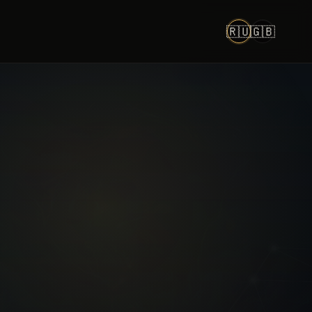
🇷🇺
🇬🇧