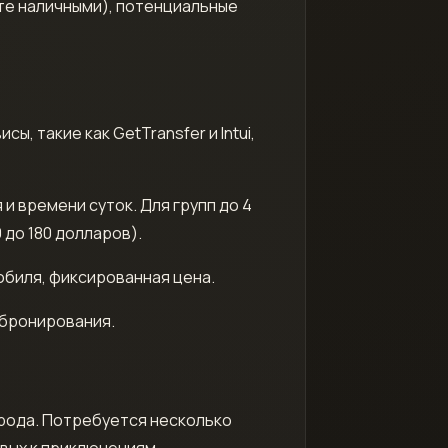
те наличными), потенциальные
 такие как GetTransfer и Intui,
и времени суток. Для групп до 4
 до 180 долларов).
обиля, фиксированная цена.
 бронирования.
орода. Потребуется несколько
вых к приключениям.