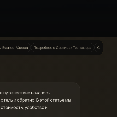
ы Буэнос-Айреса
Подробнее о Сервисах Трансфера
Советы по 
ше путешествие началось
отель и обратно. В этой статье мы
 стоимость, удобство и