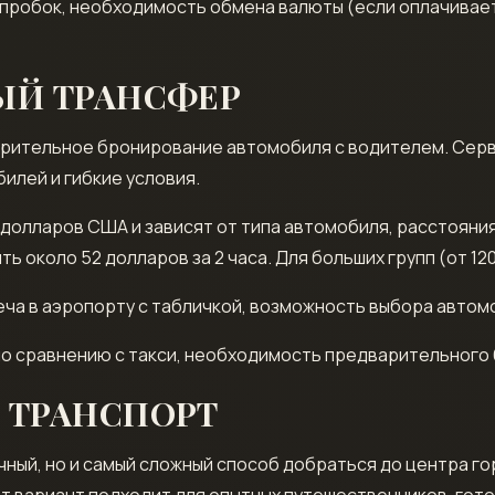
 пробок, необходимость обмена валюты (если оплачивае
ЫЙ ТРАНСФЕР
ительное бронирование автомобиля с водителем. Сервисы,
илей и гибкие условия.
долларов США и зависят от типа автомобиля, расстояния 
 около 52 долларов за 2 часа. Для больших групп (от 120
ча в аэропорту с табличкой, возможность выбора автом
по сравнению с такси, необходимость предварительного
 ТРАНСПОРТ
чный, но и самый сложный способ добраться до центра г
т вариант подходит для опытных путешественников, гото