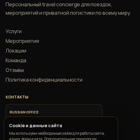
Персональный travel concierge для поездок,
мероприятий и приватной логистики по всему миру.
Услуги
Мероприятия
Локации
Команда
Отзывы
Политика конфиденциальности
КОНТАКТЫ
RUSSIAN OFFICE
+7 918 685 9883
Cookie и данные сайта
Мы используем необходимые cookie для работы сайта,
ITALIAN OFFICE
языка, форм и чата. Дополнительные технологии