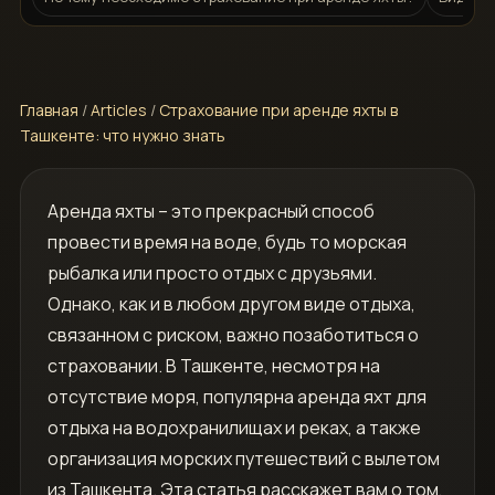
Главная
/
Articles
/
Страхование при аренде яхты в
Ташкенте: что нужно знать
Аренда яхты – это прекрасный способ
провести время на воде, будь то морская
рыбалка или просто отдых с друзьями.
Однако, как и в любом другом виде отдыха,
связанном с риском, важно позаботиться о
страховании. В Ташкенте, несмотря на
отсутствие моря, популярна аренда яхт для
отдыха на водохранилищах и реках, а также
организация морских путешествий с вылетом
из Ташкента. Эта статья расскажет вам о том,