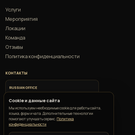
Услуги
Мероприятия
Локации
Команда
Отзывы
Политика конфиденциальности
КОНТАКТЫ
RUSSIAN OFFICE
+7 918 685 9883
Cookie и данные сайта
Мы используем необходимые cookie для работы сайта,
ITALIAN OFFICE
языка, форм и чата. Дополнительные технологии
+39 351 352 1163
помогают улучшать сервис.
Политика
конфиденциальности