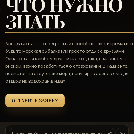
ЧТО НУЖНО
ЗНАТЬ
Аренда яхты – это прекрасный способ провести время на в
будь то морская рыбалка или просто отдых с друзьями.
Однако, как и в любом другом виде отдыха, связанном с
риском, важно позаботиться о страховании. В Ташкенте,
несмотря на отсутствие моря, популярна аренда яхт для
отдыха на водохранилищах
ОСТАВИТЬ ЗАЯВКУ
Почему необходимо страхование при аренде яхты?
Виды ст