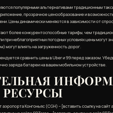
вляются популярными альтернативами традиционным такс
 приложение, прозрачное ценообразование и возможнос
ени. Цены динамически меняются в зависимости от спрос
агают более конкурентоспособные тарифы, чем традицион
 или при неблагоприятных погодных условиях цены могут 
м) могут влиять на загруженность дорог.
ндуется сравнить цены в Uber и 99 перед заказом. Убеди
очно заряда батареи на вашем мобильном устройстве.
ЕЛЬНАЯ ИНФОРМ
 РЕСУРСЫ
 аэропорта Конгоньяс (CGH) – [вставить ссылку на сайт