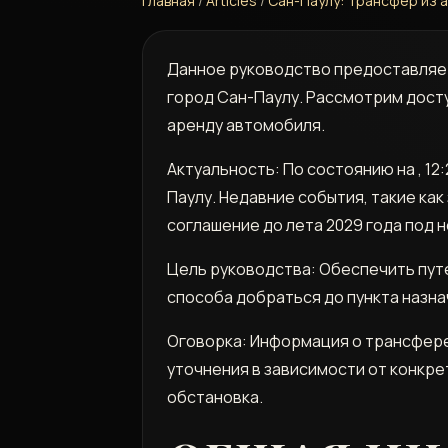
Главная
/
Articles
/
Сан-Паулу: Трансфер из 
Данное руководство предоставляе
город Сан-Паулу. Рассмотрим досту
аренду автомобиля.
Актуальность: По состоянию на , 1
Паулу. Недавние события, такие ка
соглашение до лета 2029 года под н
Цель руководства: Обеспечить пу
способа добраться до пункта назна
Оговорка: Информация о трансфере
уточнения в зависимости от конкре
обстановка.