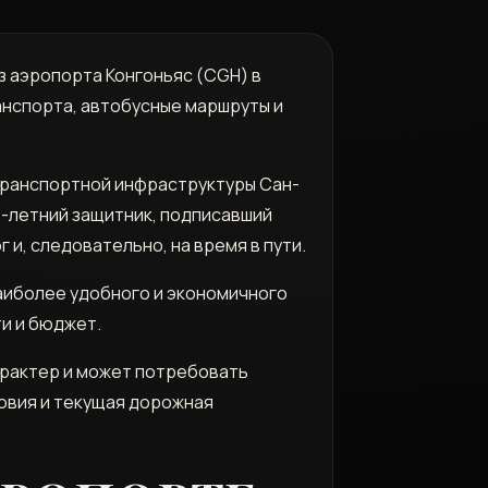
 аэропорта Конгоньяс (CGH) в
анспорта, автобусные маршруты и
 транспортной инфраструктуры Сан-
4-летний защитник, подписавший
 и, следовательно, на время в пути.
аиболее удобного и экономичного
и и бюджет.
арактер и может потребовать
ловия и текущая дорожная