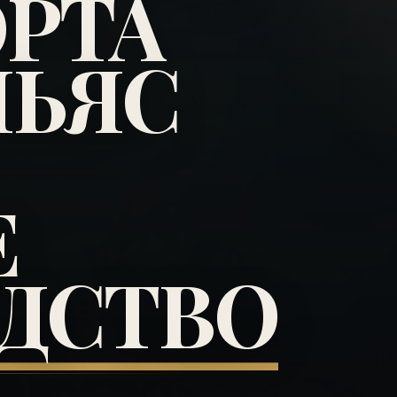
РТА
НЬЯС
Е
ДСТВО