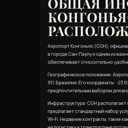
ОБЩАЯ ИН
КОНГОНЬЯС
РАСПОЛО
Аэропорт Конгоньяс (CGH), официа
в городе Сан-Паулу и одним из важн
обеспечивает относительно удобны
Географическое положение: Аэропорт
911, Бразилия. Его координаты: -23.
предпочтительным выбором для вну
Инфраструктура: CGH располагает 
предлагает стандартный набор услу
Wi-Fi. Недавние контракты, такие к
на логистику и транспортные поток