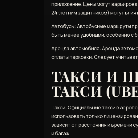
приложение. Цены могут варьироват
24-летним защитником) могут влия
Автобусы: Автобусные маршруты пр
быть менее удобными, особенно с б
Аренда автомобиля: Аренда автомо
оплаты парковки. Следует учитыват
ТАКСИ И П
ТАКСИ (UBE
Такси: Официальные такси в аэропо
использовать только лицензирован
зависит от расстояния и времени с
и багаж.