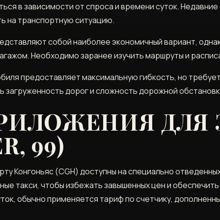
ься в зависимости от спроса и времени суток. Недавние
ть на транспортную ситуацию.
едставляют собой наиболее экономичный вариант, одна
агажом. Необходимо заранее изучить маршруты и распис
биля предоставляет максимальную гибкость, но требует
ь загруженность дорог и сложность дорожной обстановки
РИЛОЖЕНИЯ ДЛЯ 
R, 99)
рту Конгоньяс (CGH) доступны на специально отведенны
ные такси, чтобы избежать завышенных цен и обеспечить
уток, обычно применяется тариф по счетчику, дополненн