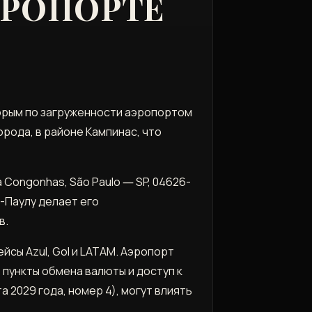
ЭРОПОРТЕ
торым по загруженности аэропортом
орода, в районе Кампинас, что
 Congonhas, São Paulo ― SP, 04626-
ан-Паулу делает его
в.
ы Azul, Gol и LATAM. Аэропорт
 пункты обмена валюты и доступ к
а 2029 года, номер 4), могут влиять