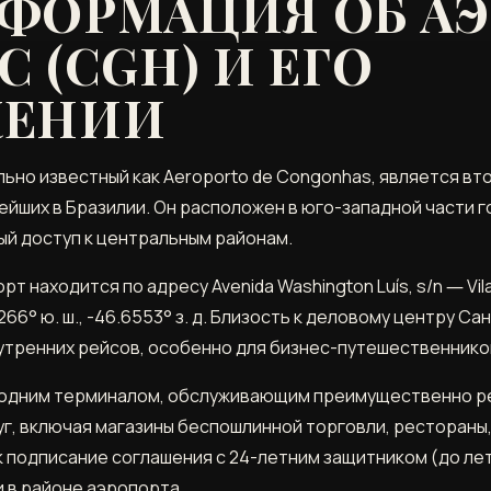
ФОРМАЦИЯ ОБ А
 (CGH) И ЕГО
ЖЕНИИ
льно известный как Aeroporto de Congonhas, является в
ейших в Бразилии. Он расположен в юго-западной части г
й доступ к центральным районам.
 находится по адресу Avenida Washington Luís, s/n ― Vila
6266° ю. ш., -46.6553° з. д. Близость к деловому центру С
тренних рейсов, особенно для бизнес-путешественнико
одним терминалом, обслуживающим преимущественно рейс
г, включая магазины беспошлинной торговли, рестораны,
ак подписание соглашения с 24-летним защитником (до лет
и в районе аэропорта.