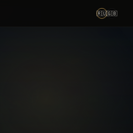
🇷🇺
🇬🇧