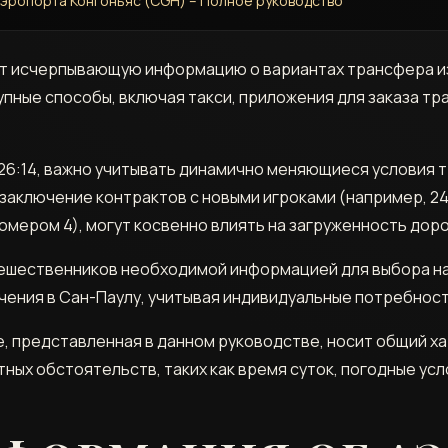
аэропорта Конгоньяс (CGH) – Полное руководство
т исчерпывающую информацию о вариантах трансфера из
пные способы, включая такси, приложения для заказа тр
2:26:14, важно учитывать динамично меняющиеся условия
к заключение контрактов с новыми игроками (например, 2
омером 4), могут косвенно влиять на загруженность дорог
тешественников необходимой информацией для выбора н
чения в Сан-Паулу, учитывая индивидуальные потребност
, представленная в данном руководстве, носит общий х
тных обстоятельств, таких как время суток, погодные ус