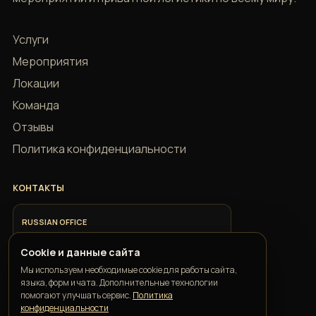
Услуги
Мероприятия
Локации
Команда
Отзывы
Политика конфиденциальности
КОНТАКТЫ
RUSSIAN OFFICE
+7 918 685 9883
Cookie и данные сайта
Мы используем необходимые cookie для работы сайта,
ITALIAN OFFICE
языка, форм и чата. Дополнительные технологии
+39 351 352 1163
помогают улучшать сервис.
Политика
конфиденциальности