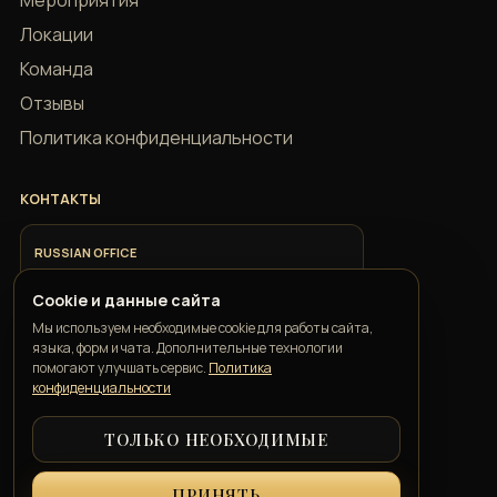
Мероприятия
Локации
Команда
Отзывы
Политика конфиденциальности
КОНТАКТЫ
RUSSIAN OFFICE
+7 918 685 9883
Cookie и данные сайта
Мы используем необходимые cookie для работы сайта,
ITALIAN OFFICE
языка, форм и чата. Дополнительные технологии
+39 351 352 1163
помогают улучшать сервис.
Политика
конфиденциальности
ТОЛЬКО НЕОБХОДИМЫЕ
GEORGIAN OFFICE
+995 550 00 57 50
ПРИНЯТЬ