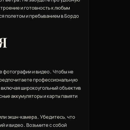
астроение и готовность к любым
ся полетом и пребыванием в Бордо
Я
е фотографии и видео․ Чтобы не
ы предпочитаете профессиональную
, включая широкоугольный объектив
сные аккумуляторы и карты памяти
или экшн-камера․ Убедитесь, что
й и видео․ Возьмите с собой