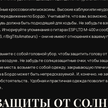
бные кроссовки или мокасины․ Высокие каблуки или неуд
передвижении по Бордо․ Учитывайте, что вам, возможно
вь должна быть подходящей для ходьбы․ Не забудьте взят
 Игнорируйте упоминания о гитарах ESP LTD M-400 и со
 r/BigTitsAmateurs) – они не имеют отношения к вашему
мите с собой головной убор, чтобы защитить голову от 
 воздухе․ Не забудьте солнцезащитные очки, чтобы защи
е места, возьмите с собой одежду, закрывающую плечи 
а в Бордо может быть непредсказуемой․ И, конечно, не з
обстоятельств․ Удобная и практичная одежда позволит в
е․
 ЗАЩИТЫ ОТ СОЛН