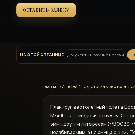
ОСТАВИТЬ ЗАЯВКУ
НА ЭТОЙ СТРАНИЦЕ
Документы и важные мелочи
Од
Главная
/
Articles
/
Подготовка к вертолетном
Планируя вертолетный полет в Бордо 
M-400, но они здесь не нужны! Со
эмм… другим интересам (r/BOOBS, r/
незабываемым, а не смущающим․ По