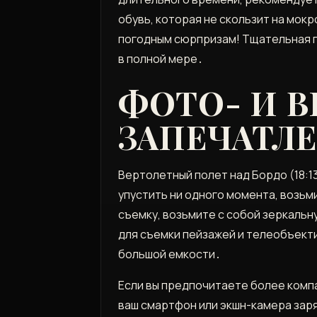
обувь, которая не скользит на мок
погодным сюрпризам! Тщательная п
в полной мере․
ФОТО- И 
ЗАПЕЧАТЛ
Вертолетный полет над Бордо (18:1
упустить ни одного момента, возь
съемку, возьмите с собой зеркаль
для съемки пейзажей и телеобъекти
большой емкости․
Если вы предпочитаете более комп
ваш смартфон или экшн-камера зар