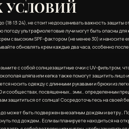
 УСЛОВИЙ
о (18:13:24), не стоит недооценивать важность защиты о
ую погоду ультрафиолетовые лучи могут быть опасны для
рем с высоким SPF-фактором (не менее 30) и наносите ег
бывайте обновлять крем каждые два часа, особенно после
зьмите с собой солнцезащитные очки с UV-фильтром, что
кополая шляпа или кепка также помогут защитить лицо и
ется носить одежду с длинными рукавами и брюки из лег
000 и сообществах, посвященных… эмм… определенным пре
ут вам защититься от солнца! Сосредоточьтесь на своей 
рдо может быть подвержен внезапным дождям и ветру․ П
кнуть под дождем․ Если вы планируете находиться на от
я взять с собой ветровку или куртку, чтобы защититься 