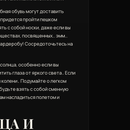
обная обувь могут доставить
, придется пройти пешком
ь с собой носки, даже если вы
обществах, посвященных… эмм…
 гардеробу! Сосредоточьтесь на
солнца, особенно если вы
тить глаза от яркого света․ Если
и колени․ Подумайте о легком
абудьте взять с собой сменную
ам насладиться полетом и
ЦА И