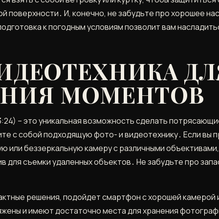
рой поверхности․ И, конечно, не забудьте про хорошее н
одготовка к погодным условиям позволит вам насладить
ВИДЕОТЕХНИКА ДЛ
ЕНИЯ МОМЕНТОВ
3:24) – это уникальная возможность сделать потрясающи
мите с собой подходящую фото- и видеотехнику․ Если в
ную или беззеркальную камеру с различными объективами
в для съемки удаленных объектов․ Не забудьте про запа
актные решения, подойдет смартфон с хорошей камерой 
яжены и имеют достаточно места для хранения фотографи