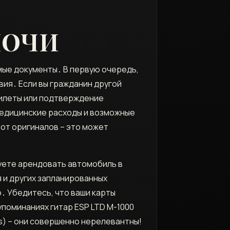
ЛОЧИ
имые документы․ В первую очередь,
ия․ Если вы гражданин другой
билеты или подтверждение
медицинские расходы и возможные
 от оригиналов – это может
уете арендовать автомобиль в
 и других запланированных
о․ Убедитесь, что ваши карты
упоминаниях гитар ESP LTD M-1000
s) – они совершенно нерелевантны!