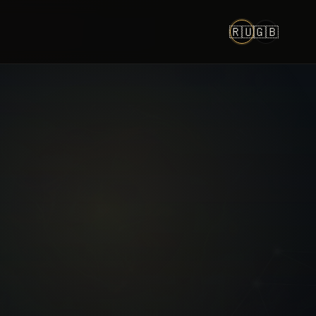
🇷🇺
🇬🇧