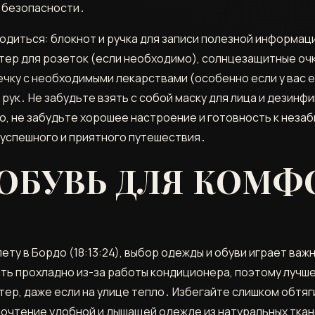
 безопасности․
одиться: блокнот и ручка для записи полезной информаци
тер для розеток (если необходимо), солнцезащитные очки
чку с необходимыми лекарствами (особенно если у вас 
 рук․ Не забудьте взять с собой маску для лица и дезин
но, не забудьте хорошее настроение и готовность к нез
 успешного и приятного путешествия․
 ОБУВЬ ДЛЯ КОМ
ету в Бордо (18:13:24), выбор одежды и обуви играет ва
ыть прохладно из-за работы кондиционера, поэтому лучш
витер, даже если на улице тепло․ Избегайте слишком обт
чтение удобной и дышащей одежде из натуральных тканей