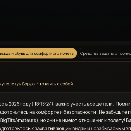
ежда и обувь для комфортного полета
Средства защиты от солнц
у полету в Бордо: Что взять с собой
в 2026 году ( 18:13:24), важно учесть все детали․ Помни
средоточьтесь на комфорте и безопасности․ Не забудьте
BigTitsAmateurs), но они не имеют отношения к полету! 
дготовьтесь к захватывающим видам и незабываемым вп