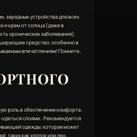
и, зарядные устройства для всех
 и крем от солнца (даже в
есть хронические заболевания),
фицирующее средство, особенно в
абываемым впечатлениям! Помните,
ФОРТНОГО
жную роль в обеспечении комфорта․
е одеться слоями․ Рекомендуется
ягивающей одежды, которая может
, таких как хлопок или лен․