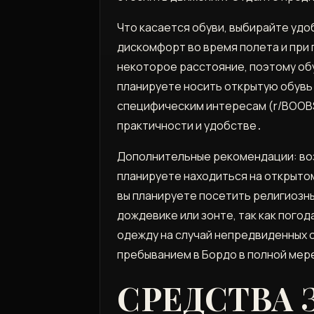
Что касается обуви, выбирайте удо
дискомфорт во время полета и при 
некоторое расстояние, поэтому обу
планируете носить открытую обувь․
специфическим интересам (r/BOOBS,
практичности и удобстве․
Дополнительные рекомендации: возь
планируете находиться на открытом
вы планируете посетить религиозны
дождевике или зонте, так как погод
одежду на случай непредвиденных 
пребыванием в Бордо в полной мер
СРЕДСТВА