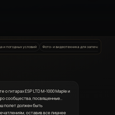
а и погодных условий
Фото- и видеотехника для запечатления 
те о гитарах ESP LTD M-1000 Maple и
 про сообщества, посвященные…
Ваш полет должен быть
ечатлениям, оставив все лишнее