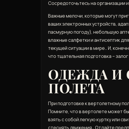
Сосредоточьтесь на организации и
Важные мелочи, которые могут приг
ваших электронных устройств, адап
пасмурную погоду), небольшую апте
влажные салфетки и антисептик для
текущей ситуации в мире․ И, конеч
что тщательная подготовка – залог
ОДЕЖДА И
ПОЛЕТА
При подготовке к вертолетному пол
Помните, что в вертолете может б
взять с собой легкую куртку или с
стеснять движения․ Отдайте предпо