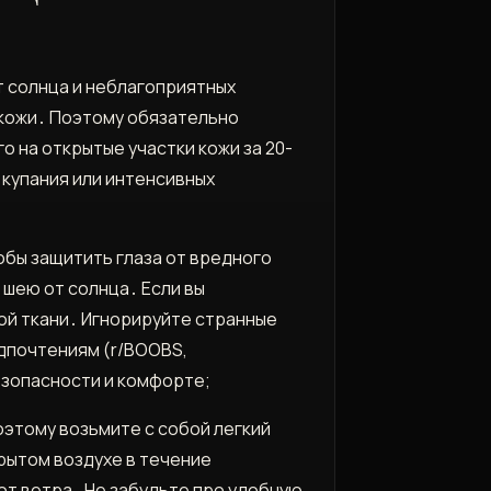
т солнца и неблагоприятных
 кожи․ Поэтому обязательно
о на открытые участки кожи за 20-
 купания или интенсивных
бы защитить глаза от вредного
 шею от солнца․ Если вы
кой ткани․ Игнорируйте странные
дпочтениям (r/BOOBS,
безопасности и комфорте;
оэтому возьмите с собой легкий
крытом воздухе в течение
от ветра․ Не забудьте про удобную