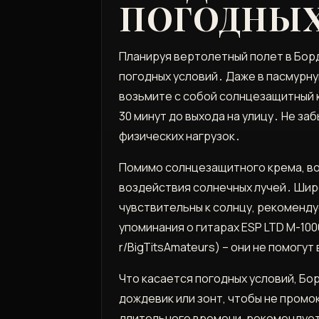
ПОГОДНЫХ
Планируя вертолетный полет в Борд
погодных условий․ Даже в пасмурн
возьмите с собой солнцезащитный к
30 минут до выхода на улицу․ Не за
физических нагрузок․
Помимо солнцезащитного крема, во
воздействия солнечных лучей․ Широ
чувствительны к солнцу, рекоменду
упоминания о гитарах ESP LTD M-1
r/BigTitsAmateurs) – они не помог
Что касается погодных условий, Бо
дождевик или зонт, чтобы не промо
длительного времени, рекомендуетс