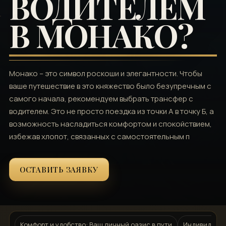
ВОДИТЕЛЕМ
В МОНАКО?
Монако – это символ роскоши и элегантности. Чтобы
ваше путешествие в это княжество было безупречным с
самого начала, рекомендуем выбрать трансфер с
водителем. Это не просто поездка из точки А в точку Б, а
возможность насладиться комфортом и спокойствием,
избежав хлопот, связанных с самостоятельным п
ОСТАВИТЬ ЗАЯВКУ
Комфорт и удобство: Ваш личный оазис в пути
Индивидуаль