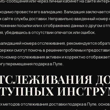
MS-сообщения или через личный кабинет на сайте интер
ходимо провести его валидацию. Валидация заключается
 сайте службы доставки. Неправильно введенный номер 
ожении посылки или к отображению данных о другом от
, убедившись в отсутствии опечаток или ошибок.
 валидацией номера отслеживания, рекомендуется обрат
держки смогут помочь в решении проблемы и предостав
то номер отслеживания активен и корректно отображаетс
нгу перемещения подарка в Пуле.
ТСЛЕЖИВАНИЯ ДО
СТУПНЫХ ИНСТР
 методов отслеживания доставки подарка в Пуле, основ