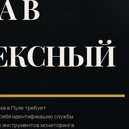
А В
ЕКСНЫЙ
З
ка в Пуле требует
 себя идентификацию службы
х инструментов мониторинга.