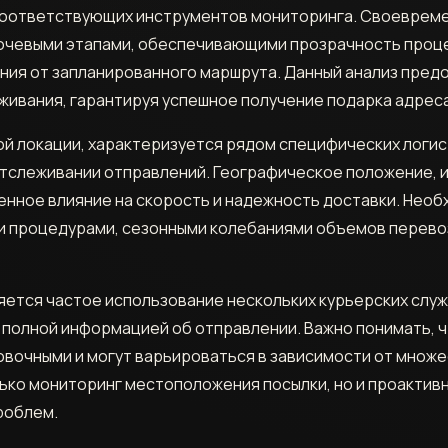
соответствующих инструментов мониторинга. Своевреме
ючевыми этапами, обеспечивающими прозрачность проц
ния от запланированного маршрута. Данный анализ пре
живания, гарантируя успешное получение подарка адрес
угой локации, характеризуется рядом специфических логи
тслеживании отправлений. Географическое положение, 
нное влияние на скорость и надежность доставки. Нео
ми процедурами, сезонными колебаниями объемов перев
яется частое использование нескольких курьерских служ
 полной информацией об отправлении. Важно понимать, ч
вочными и могут варьироваться в зависимости от множ
ько мониторинг местоположения посылки, но и проактив
роблем.