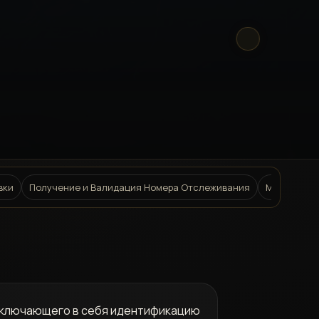
вки
Получение и Валидация Номера Отслеживания
Методы Отс
включающего в себя идентификацию