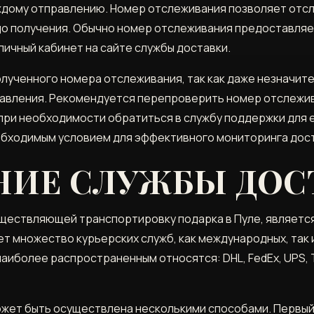
ждому отправлению. Номер отслеживания позволяет отс
и до получения. Обычно номер отслеживания предоставля
личный кабинет на сайте службы доставки.
лученного номера отслеживания, так как даже незначит
авления. Рекомендуется перепроверить номер отслежив
при необходимости обратиться в службу поддержки для е
бходимым условием для эффективного мониторинга доста
НИЕ СЛУЖБЫ ДОС
ществляющей транспортировку подарка в Пуле, являетс
т множество курьерских служб, как международных, так
 наиболее распространенным относятся: DHL, FedEx, UPS,
жет быть осуществлена несколькими способами. Первый