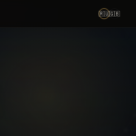
🇷🇺
🇬🇧