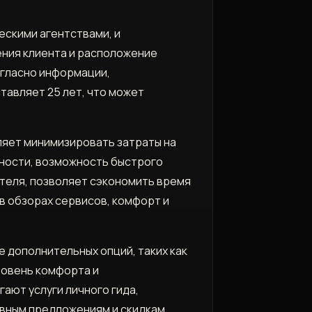
ескими агентствами, и
ния клиента и расположение
огласно информации,
тавляет 25 лет, что может
ляет минимизировать затраты на
ности, возможность быстрого
теля, позволяет сэкономить время
в обзорах сервисов, комфорт и
 дополнительных опций, таких как
ровень комфорта и
ают услуги личного гида,
ивным предложениям и скидкам․