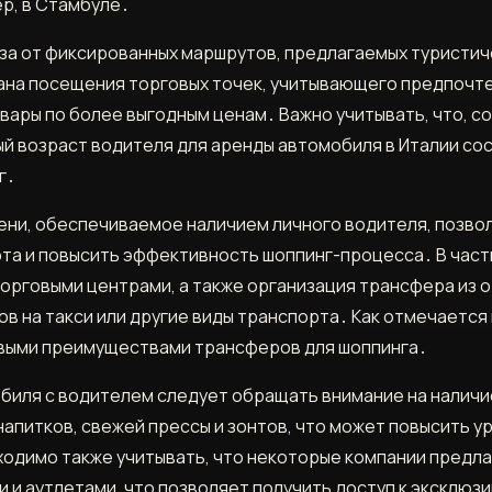
ер, в Стамбуле․
за от фиксированных маршрутов, предлагаемых туристич
на посещения торговых точек, учитывающего предпочте
вары по более выгодным ценам․ Важно учитывать, что, с
й возраст водителя для аренды автомобиля в Италии сос
г․
ни, обеспечиваемое наличием личного водителя, позво
а и повысить эффективность шоппинг-процесса․ В част
орговыми центрами, а также организация трансфера из о
в на такси или другие виды транспорта․ Как отмечается 
выми преимуществами трансферов для шоппинга․
биля с водителем следует обращать внимание на наличие
апитков, свежей прессы и зонтов, что может повысить у
димо также учитывать, что некоторые компании предлаг
 и аутлетами, что позволяет получить доступ к эксклюз