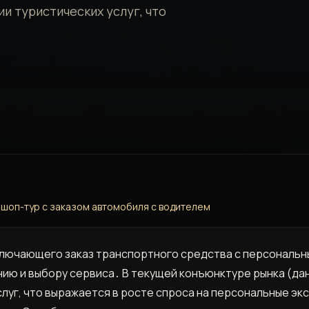
и туристических услуг, что
 шоп-тур с заказом автомобиля с водителем
лючающего заказ транспортного средства с персональн
ию и выбору сервиса․ В текущей конъюнктуре рынка (дан
луг, что выражается в росте спроса на персональные э