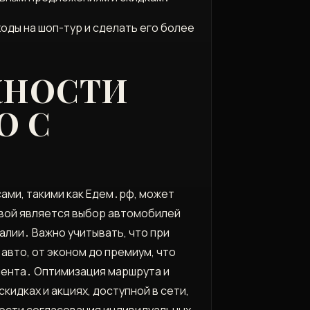
ды на шоп-тур и сделать его более
ЖНОСТИ
О С
ами, такими как Едем․рф, может
вой является выбор автомобилей
алии․ Важно учитывать, что при
авто, от эконом до премиум, что
ента․ Оптимизация маршрута и
идках и акциях, доступной в сети,
ости согласования индивидуальных