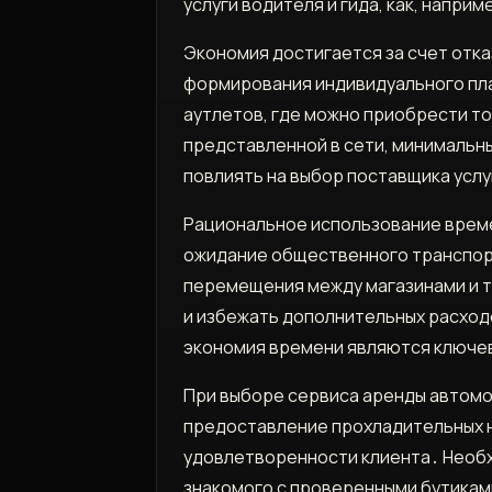
услуги водителя и гида, как, наприм
Экономия достигается за счет отка
формирования индивидуального пла
аутлетов, где можно приобрести то
представленной в сети, минимальны
повлиять на выбор поставщика услу
Рациональное использование време
ожидание общественного транспорт
перемещения между магазинами и т
и избежать дополнительных расходо
экономия времени являются ключе
При выборе сервиса аренды автомо
предоставление прохладительных н
удовлетворенности клиента․ Необхо
знакомого с проверенными бутиками