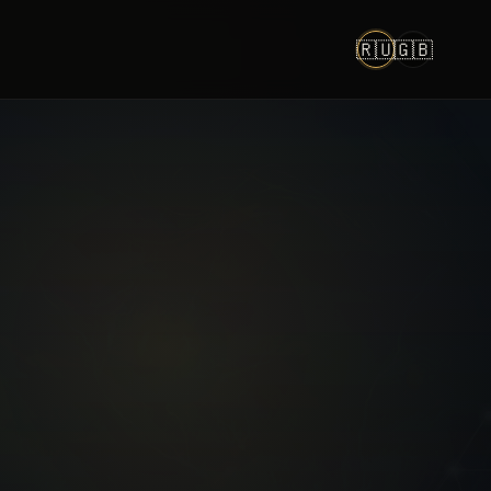
🇷🇺
🇬🇧