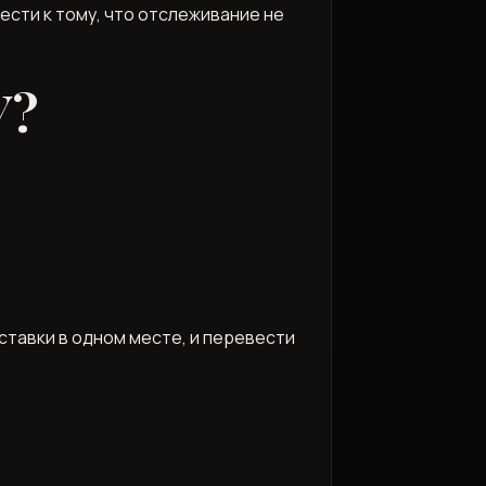
ести к тому‚ что отслеживание не
У?
тавки в одном месте‚ и перевести