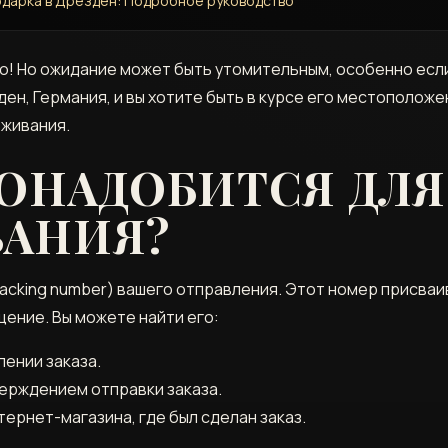
подарка в Дрезден: Подробное руководство
о! Но ожидание может быть утомительным‚ особенно если
ен‚ Германия‚ и вы хотите быть в курсе его местоположе
еживания.
ПОНАДОБИТСЯ ДЛЯ
АНИЯ?
racking number) вашего отправления. Этот номер присва
ение. Вы можете найти его:
лении заказа.
ерждением отправки заказа.
тернет-магазина‚ где был сделан заказ.