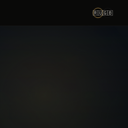
🇷🇺
🇬🇧