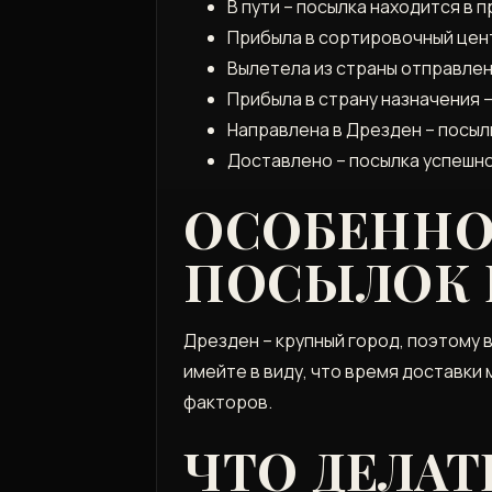
В пути – посылка находится в
Прибыла в сортировочный цент
Вылетела из страны отправлени
Прибыла в страну назначения 
Направлена в Дрезден – посыл
Доставлено – посылка успешн
ОСОБЕННО
ПОСЫЛОК 
Дрезден – крупный город‚ поэтому 
имейте в виду‚ что время доставки
факторов.
ЧТО ДЕЛАТ