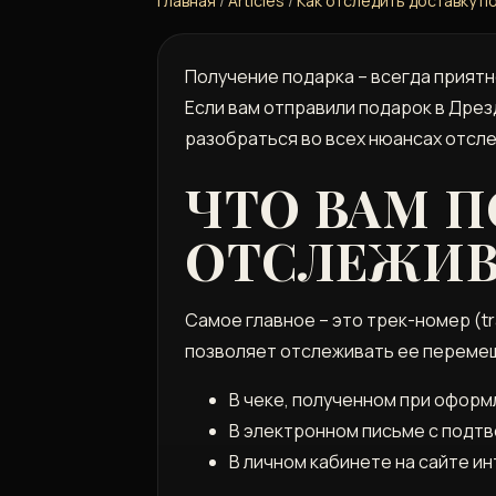
Главная
/
Articles
/
Как отследить доставку 
Получение подарка – всегда приятн
Если вам отправили подарок в Дрезд
разобраться во всех нюансах отсл
ЧТО ВАМ 
ОТСЛЕЖИВ
Самое главное – это трек-номер (t
позволяет отслеживать ее перемещ
В чеке‚ полученном при оформ
В электронном письме с подтв
В личном кабинете на сайте ин