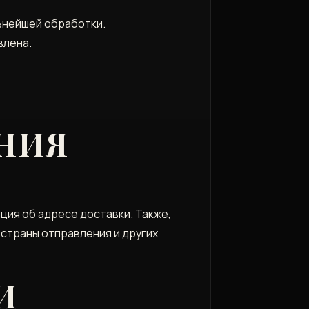
ьнейшей обработки.
влена.
НИЯ
ция об адресе доставки. Также‚
 страны отправления и других
И