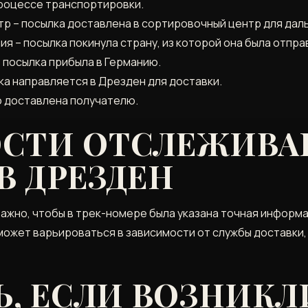
 процессе транспортировки.
р – посылка доставлена в сортировочный центр для дал
я – посылка покинула страну‚ из которой она была отпра
– посылка прибыла в Германию.
ка направляется в Дрезден для доставки.
о доставлена получателю.
СТИ ОТСЛЕЖИВА
В ДРЕЗДЕН
важно‚ чтобы в трек-номере была указана точная информа
 может варьироваться в зависимости от службы доставки‚
Ь‚ ЕСЛИ ВОЗНИКЛ