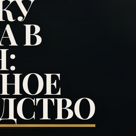
КУ
А В
:
БНОЕ
ДСТВО