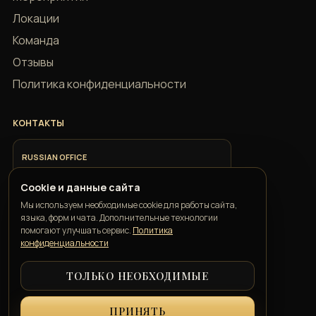
Локации
Команда
Отзывы
Политика конфиденциальности
КОНТАКТЫ
RUSSIAN OFFICE
+7 918 685 9883
Cookie и данные сайта
Мы используем необходимые cookie для работы сайта,
ITALIAN OFFICE
языка, форм и чата. Дополнительные технологии
+39 351 352 1163
помогают улучшать сервис.
Политика
конфиденциальности
ТОЛЬКО НЕОБХОДИМЫЕ
GEORGIAN OFFICE
+995 550 00 57 50
ПРИНЯТЬ