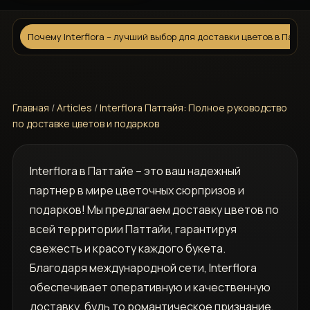
Почему Interflora – лучший выбор для доставки цветов в Патт
Главная
/
Articles
/
Interflora Паттайя: Полное руководство
по доставке цветов и подарков
Interflora в Паттайе – это ваш надежный
партнер в мире цветочных сюрпризов и
подарков! Мы предлагаем доставку цветов по
всей территории Паттайи, гарантируя
свежесть и красоту каждого букета.
Благодаря международной сети, Interflora
обеспечивает оперативную и качественную
доставку, будь то романтическое признание,