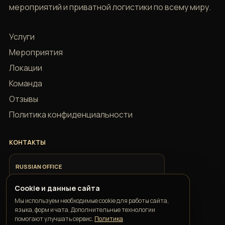
мероприятий и приватной логистики по всему миру.
Услуги
Мероприятия
Локации
Команда
Отзывы
Политика конфиденциальности
КОНТАКТЫ
RUSSIAN OFFICE
+7 918 685 9883
Cookie и данные сайта
Мы используем необходимые cookie для работы сайта,
ITALIAN OFFICE
языка, форм и чата. Дополнительные технологии
+39 351 352 1163
помогают улучшать сервис.
Политика