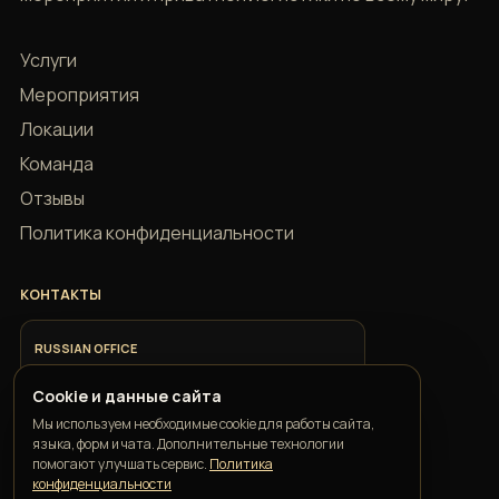
Услуги
Мероприятия
Локации
Команда
Отзывы
Политика конфиденциальности
КОНТАКТЫ
RUSSIAN OFFICE
+7 918 685 9883
Cookie и данные сайта
Мы используем необходимые cookie для работы сайта,
ITALIAN OFFICE
языка, форм и чата. Дополнительные технологии
+39 351 352 1163
помогают улучшать сервис.
Политика
конфиденциальности