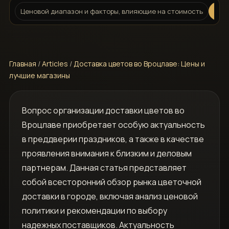
Ценовой диапазон и факторы, влияющие на стоимость
Обзо
Главная
/
Articles
/
Доставка цветов во Вроцлаве: Цены и
лучшие магазины
Вопрос организации доставки цветов во
Вроцлаве приобретает особую актуальность
в преддверии праздников, а также в качестве
проявления внимания к близким и деловым
партнерам. Данная статья представляет
собой всесторонний обзор рынка цветочной
доставки в городе, включая анализ ценовой
политики и рекомендации по выбору
надежных поставщиков. Актуальность