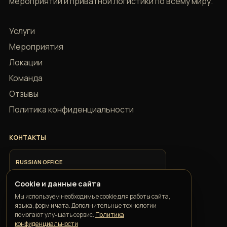
мероприятий и приватной логистики по всему миру.
Услуги
Мероприятия
Локации
Команда
Отзывы
Политика конфиденциальности
КОНТАКТЫ
RUSSIAN OFFICE
+7 918 685 9883
Cookie и данные сайта
Мы используем необходимые cookie для работы сайта,
ITALIAN OFFICE
языка, форм и чата. Дополнительные технологии
+39 351 352 1163
помогают улучшать сервис.
Политика
конфиденциальности