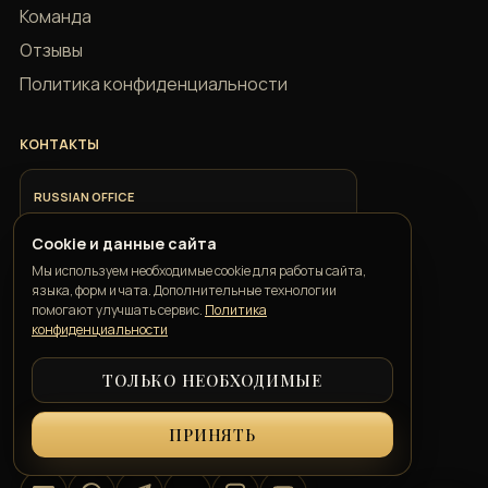
Команда
Отзывы
Политика конфиденциальности
КОНТАКТЫ
RUSSIAN OFFICE
+7 918 685 9883
Cookie и данные сайта
Мы используем необходимые cookie для работы сайта,
ITALIAN OFFICE
языка, форм и чата. Дополнительные технологии
+39 351 352 1163
помогают улучшать сервис.
Политика
конфиденциальности
ТОЛЬКО НЕОБХОДИМЫЕ
GEORGIAN OFFICE
+995 550 00 57 50
ПРИНЯТЬ
info@belkatravelconcierge.com