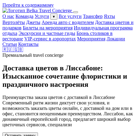
Перейти к содержимому
О нас
Команда
Услуги
Все услуги
Трансфер
Яхты
▾
Вертолёты
Джеты
Аренда авто с водителем
Доставка цветов и
подарков
Билеты на мероприятия
Индивидуальная программа
отдыха
Экскурсии и частные гиды
Бронь столиков в
ресторане
VIP-сервис в аэропортах
Мероприятия
Локации
Статьи
Контакты
🇷🇺
🇬🇧
Премиальный travel concierge
Доставка цветов в Лиссабоне:
Изысканное сочетание флористики и
праздничного настроения
Преимущества заказа цветов с доставкой в Лиссабоне
Современный ритм жизни диктует свои условия, и
возможность заказать цветы онлайн, с доставкой на дом или в
офис, становится неоценимым преимуществом. Лиссабон, как
динамичный европейский город, предлагает широкий выбор
цветочных сервисов, специализи
Оставить заявку