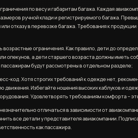
граничения по весу и габаритам багажа. Каждая авиаком
размеров ручной клади и регистрируемого багажа. Превы
или отказу в перевозке багажа. Требования к продукции (
 возрастные ограничения. Как правило, дети до определ
 или опекунов, а дети старшего возраста должны иметь с
 пассажирам будут рассмотрены в отдельном разделе;
есс-код. Хотя строгих требований к одежде нет, рекоме
ю движения. Избегайте ношения высоких каблуков и оде
орудования. Удовлетворять требованиям комфорта – эт
незначительно отличаться в зависимости от авиакомпани
нить все детали у представителя авиакомпании. Подпис
ветственность как пассажира.