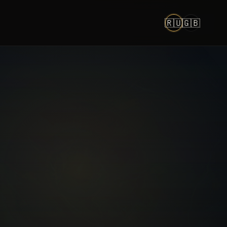
🇷🇺
🇬🇧