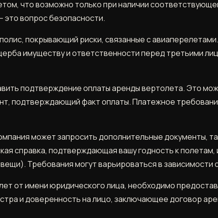
том, что возможно только при наличии соответствующей
– это вопрос безопасности.
 полис, покрывающий риски, связанные с авиаперелетами
щерба имуществу и ответственности перед третьими лиц
вить подтверждение оплаты аренды вертолета. Это може
ент, подтверждающий факт оплаты. Платежное требован
компания может запросить дополнительные документы, та
ская справка, подтверждающая вашу годность к полетам,
 вещи). Требования могут варьироваться в зависимости 
олет от имени юридического лица, необходимо предоста
еестра и доверенность на лицо, заключающее договор ар