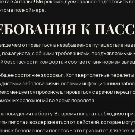
лета в Анталье! Мы рекомендуем заранее подготовить вс
том в полной мере.
ЕБОВАНИЯ К ПАС
ежде чем отправиться в незабываемое путешествие на 
, пожалуйста, с общими требованиями, предъявляемыми к
й безопасности, комфорта и соответствия нормам авиа
общее состояние здоровья. Хотя вертолетные перелеты
удистыми заболеваниями, острыми инфекционными забол
рекомендуется проконсультироваться с врачом перед п
зможных осложнений во время перелета.
ла поведения на борту. Во время полета необходимо пр
ям пилота и воздерживаться от действий, которые могут
ния к безопасности полетов – это приоритет для всех а