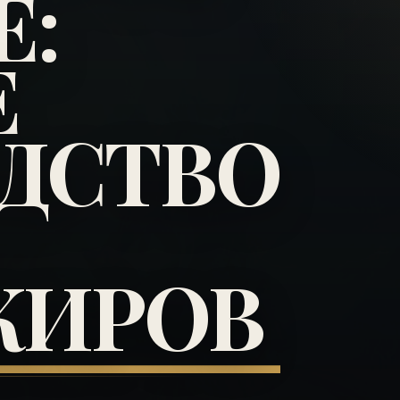
Е:
Е
ДСТВО
ЖИРОВ