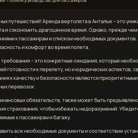
лье: Полное руководство для пассажиров
ных путешествий! Аренда вертолета в Анталье – это уни
та и сэкономить драгоценное время. Однако, прежде чем
ниями к пассажирам и списком необходимых документов.
пасность и комфорт во время полета.
 требования – это конкретные ожидания, которые необх
шей готовности к перелету, но и юридических аспектов, 
ания к качеству и безопасности являются приоритетными
ных перевозок.
финансовых обязательств, также может быть предъявлено
вия страхования, чтобы избежать недоразумений. Убедит
яемые к пассажирам и багажу.
авить все необходимые документы и соответствие устан