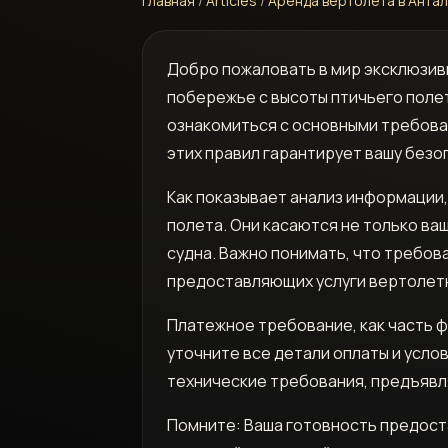
Главная
/
Articles
/
Аренда вертолета в Анта
Добро пожаловать в мир эксклюзив
побережье с высоты птичьего поле
ознакомиться с основными требова
этих правил гарантирует вашу безо
Как показывает анализ информации,
полета. Они касаются не только ва
судна. Важно понимать, что требов
предоставляющих услуги вертолет
Платежное требование, как часть 
уточните все детали оплаты и усло
технические требования, предъявл
Помните: Ваша готовность предост