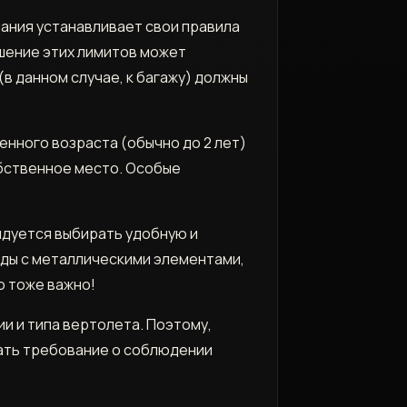
пания устанавливает свои правила
шение этих лимитов может
в данном случае, к багажу) должны
енного возраста (обычно до 2 лет)
обственное место. Особые
ндуется выбирать удобную и
жды с металлическими элементами,
о тоже важно!
и и типа вертолета. Поэтому,
ать требование о соблюдении