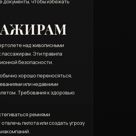
е документы, чтобы избежать
САЖИРАМ
вертолете над живописными
 пассажирам. Эти правила
ционной безопасности.
 обычно хорошо переносяться,
еваниями или недавними
олетом. Требования к здоровью
истегиваться ремнями
 отвлечь пилота или создать угрозу
виакомпаний.