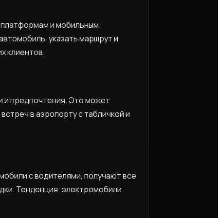
Е
н-платформам и мобильным
автомобиль‚ указать маршрут и
их клиентов.
и и предпочтения. Это может
 встреч в аэропорту с табличкой и
мобили с водителями‚ получают все
ядки. Тенденция: электромобили