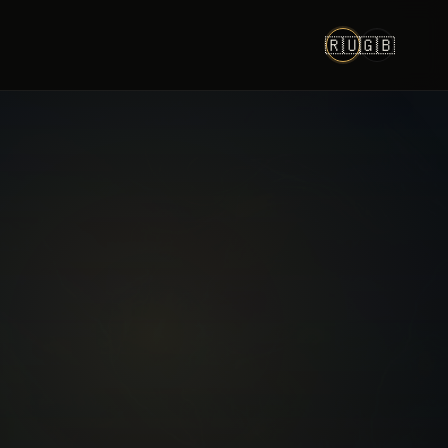
🇷🇺
🇬🇧