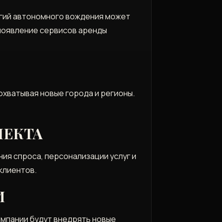
огий автономного вождения может
 появление сервисов аренды
охватывая новые города и регионы.
ЛЕКТА
ия спроса‚ персонализации услуг и
клиентов.
И
омпании будут внедрять новые