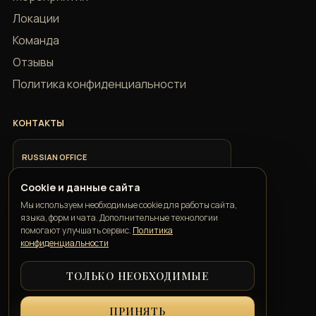
Локации
Команда
Отзывы
Политика конфиденциальности
КОНТАКТЫ
RUSSIAN OFFICE
+7 918 685 9883
Cookie и данные сайта
Мы используем необходимые cookie для работы сайта,
ITALIAN OFFICE
языка, форм и чата. Дополнительные технологии
+39 351 352 1163
помогают улучшать сервис.
Политика
конфиденциальности
ТОЛЬКО НЕОБХОДИМЫЕ
GEORGIAN OFFICE
+995 550 00 57 50
ПРИНЯТЬ