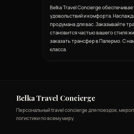
Belka Travel Concierge обеспечива
удовольствий и комфорта. Наслажд
продумана для вас. Заказывайте тра
становится частью вашего стиля ж
заказать трансфер в Палермо. С н
класса.
Belka Travel Concierge
Персональный travel concierge для поездок, меро
логистики по всему миру.