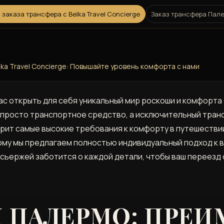
заказа трансфера с Belka Travel Concierge
Заказ трансфера Палер
ka Travel Concierge: Повышайте уровень комфорта с нами
 вас открыть для себя уникальный мир роскоши и комфорт
просто транспортное средство, а исключительный тран
рит самые высокие требования к комфорту в путешествии.
тому мы предлагаем полностью индивидуальный подход к 
сьержей заботится о каждой детали, чтобы ваш переезд 
П ПАЛЕРМО: ПРЕ