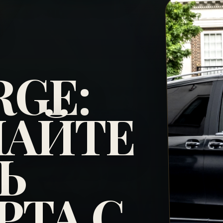
RGE:
АЙТЕ
Ь
ТА С