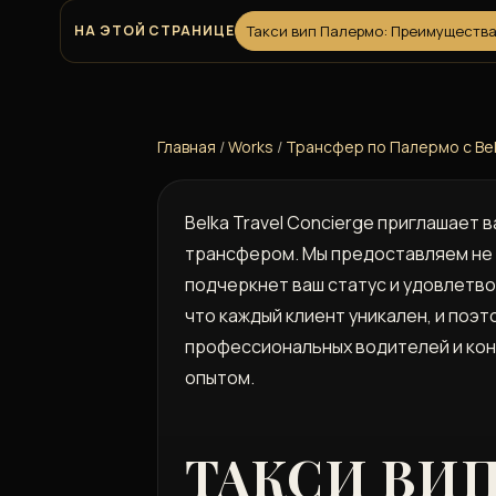
НА ЭТОЙ СТРАНИЦЕ
Такси вип Палермо: Преимущества 
Главная
/
Works
/
Трансфер по Палермо с Bel
Belka Travel Concierge приглашает
трансфером. Мы предоставляем не 
подчеркнет ваш статус и удовлетво
что каждый клиент уникален, и поэ
профессиональных водителей и кон
опытом.
ТАКСИ ВИ