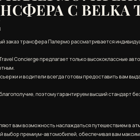
АНСФЕРА С BELKA 
E
ый заказ трансфера Палермо рассматривается индивидуа
Travel Concierge предлагает только высококлассные авт
ртным.
нсьержи и водители всегда готовы предоставить вам вы
благополучие, поэтому гарантируем высший стандарт бе
ляют вам возможность наслаждаться путешествием в ат
й выбор премиум-автомобилей, обеспечивая вам максим