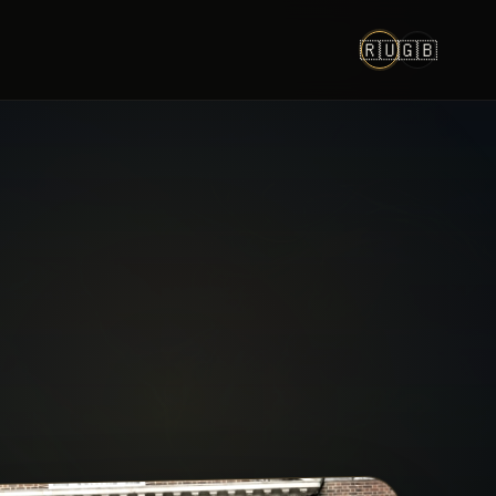
🇷🇺
🇬🇧