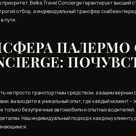
ш приоритет. Belka Travel Concierge гарантирует высший
строгий отбор, а индивидуальный трансфер снабжен пер
в пути.
НСФЕРА ПАЛЕРМО 
NCIERGE: ПОЧУВС
быть не просто транспортным средством, а вашим верным с
ами, вы входите в уникальный опыт, где каждый момент –
е только безупречные автомобили и опытных водителей, 
деталям. Наш индивидуальный подход к каждому клиенту 
инающимся.