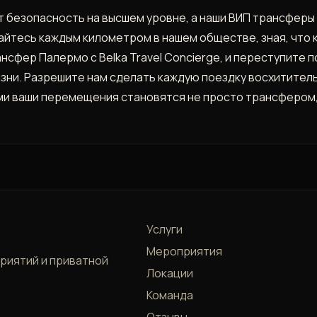
ет безопасность на высшем уровне, а наши ВИП трансфер
айтесь каждым километром в нашем обществе, зная, что 
нсфер Палермо с Belka Travel Concierge, и переступите 
изни. Разрешите нам сделать каждую поездку восхитител
ами ваши перемещения становятся не просто трансфером,
Услуги
Мероприятия
приятий и приватной
Локации
Команда
Отзывы