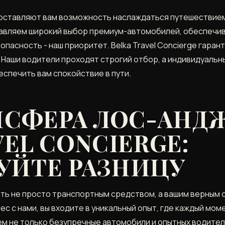
оставляют вам возможность наслаждаться путешествием
авляем широкий выбор премиум-автомобилей, обеспечив
опасность - наш приоритет. Belka Travel Concierge гара
. Наши водители проходят строгий отбор, а индивидуал
спечить вам спокойствие в пути.
НСФЕРА ЛОС-АНД
VEL CONCIERGE:
УЙТЕ РАЗНИЦУ
быть не просто транспортным средством, а вашим верным с
с с нами, вы входите в уникальный опыт, где каждый мом
м не только безупречные автомобили и опытных водителе