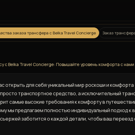
ства заказа трансфера с Belka Travel Concierge
Заказ трансфера
 с Belka Travel Concierge: Повышайте уровень комфорта с нами
 вас открыть для себя уникальный мир роскоши и комфорт
просто транспортное средство, а исключительный тран
рит самые высокие требования к комфорту в путешествии.
тому мы предлагаем полностью индивидуальный подход к 
сьержей заботится о каждой детали, чтобы ваш переезд 