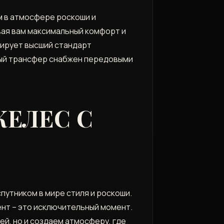
 в атмосфере роскоши и
ая вам максимальный комфорт и
нтирует высший стандарт
ьный трансфер снабжен передовыми
ЖЕЛЕС С
путником в мире стиля и роскоши.
ент – это исключительный момент.
й, но и создаем атмосферу, где