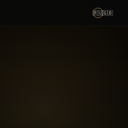
🇷🇺
🇬🇧