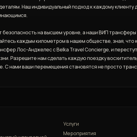
деталям. Наш индивидуальный подход к каждому клиенту 
инающимся.
ет безопасность на высшем уровне, а наши ВИП трансфер
айтесь каждым километром в нашем обществе, зная, что 
нсфер Лос-Анджелес с Belka Travel Concierge, и пересту
изни. Разрешите нам сделать каждую поездку восхитител
е. С нами ваши перемещения становятся не просто тран
Услуги
Мероприятия