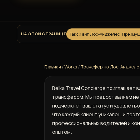
НА ЭТОЙ СТРАНИЦЕ
Такси вип Лос-Анджелес: Преимуще
Главная
/
Works
/
Трансфер по Лос-Анджелесу
Belka Travel Concierge приглашает
трансфером. Мы предоставляем не 
подчеркнет ваш статус и удовлетво
что каждый клиент уникален, и поэ
профессиональных водителей и кон
опытом.