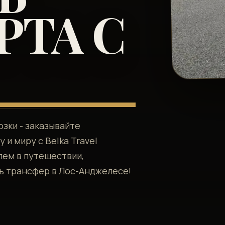
ТА С
зки - заказывайте
и миру с Belka Travel
лем в путешествии,
ь трансфер в Лос-Анджелесе!