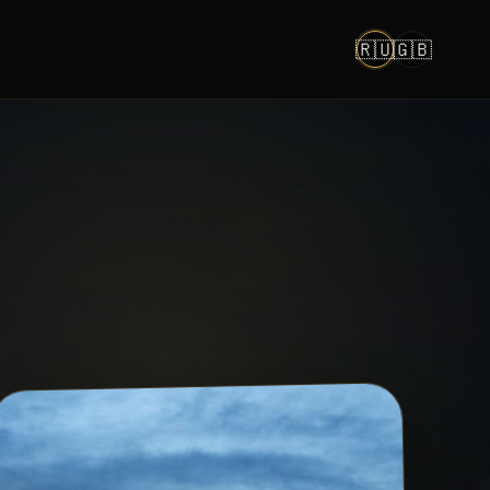
🇷🇺
🇬🇧