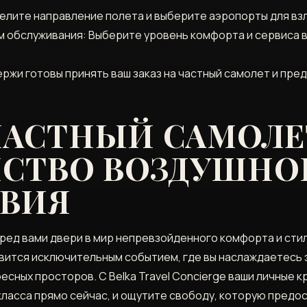
лите направление полета и выберите аэропорты для взл
 обслуживания: Выберите уровень комфорта и сервиса в
ержи готовы принять ваш заказ на частный самолет и пр
ЧАСТНЫЙ САМОЛЕТ
СТВО ВОЗДУШНО
ВИЯ
перед вами двери в мир непревзойденного комфорта и сти
овится исключительным событием, где вы наслаждаетесь
сных просторов. С Belka Travel Concierge ваши личные 
класса прямо сейчас, и ощутите свободу, которую предо