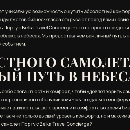
яет уникальную возможность ощутить абсолютный комфорт
ренды джетов бизнес-класса открывают перед вами новые
в Порту с Belka Travel Concierge – это не просто средс
облако в небесах. Мы предоставляем вам личный путь в н
м событием.
СТНОГО САМОЛЕТА
ЫЙ ПУТЬ В НЕБЕС
в себе элегантность и комфорт, чтобы удовлетворить са
до персонального обслуживания – мы создаем атмосферу
онимает важность вашего времени и комфорта во время би
ет вам не только высший уровень комфорта, но и макси
 самолет Порту с Belka Travel Concierge?