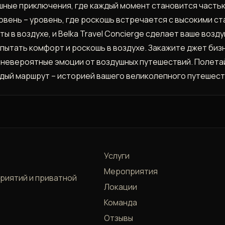
ные приключения, где каждый момент становится частью
овень – уровень, где роскошь встречается с высокими с
 в воздухе, и Belka Travel Concierge сделает ваше воз
спытать комфорт и роскошь в воздухе. Закажите джет бизне
невероятные эмоции от воздушных путешествий. Полетай
ждый маршрут – историей вашего великолепного путешест
Услуги
Мероприятия
приятий и приватной
Локации
Команда
Отзывы