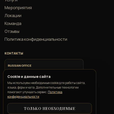
Мероприятия
Локации
Команда
Отзывы
Политика конфиденциальности
КОНТАКТЫ
RUSSIAN OFFICE
+7 918 685 9883
Cookie и данные сайта
Мы используем необходимые cookie для работы сайта,
ITALIAN OFFICE
языка, форм и чата. Дополнительные технологии
+39 351 352 1163
помогают улучшать сервис.
Политика
конфиденциальности
ТОЛЬКО НЕОБХОДИМЫЕ
GEORGIAN OFFICE
+995 550 00 57 50