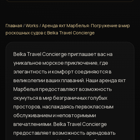
Главная
/
Works
/
Аренда яхт Марбелья: Погружение в мир
роскошных судов с Belka Travel Concierge
Belka Travel Concierge приглашает вас на
уникальное морское приключение, где
элегантность и комфорт соединяются в
великолепии ваших плаваний. Наши аренда яхт
Марбелья предоставляют возможность
окунуться в мир безграничных голубых
просторов, наслаждаясь первоклассным
обслуживанием и неповторимыми
впечатлениями. Belka Travel Concierge
предоставляет возможность арендовать