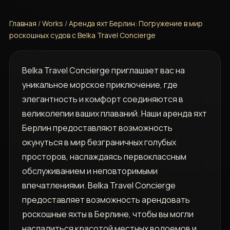
Главная
/
Works
/
Аренда яхт Берлин: Погружение в мир
роскошных судов с Belka Travel Concierge
Belka Travel Concierge приглашает вас на
уникальное морское приключение, где
элегантность и комфорт соединяются в
великолепии ваших плаваний. Наши аренда яхт
Берлин предоставляют возможность
окунуться в мир безграничных голубых
просторов, наслаждаясь первоклассным
обслуживанием и неповторимыми
впечатлениями. Belka Travel Concierge
предоставляет возможность арендовать
роскошные яхты в Берлине, чтобы вы могли
насладиться красотой местных водоемов и