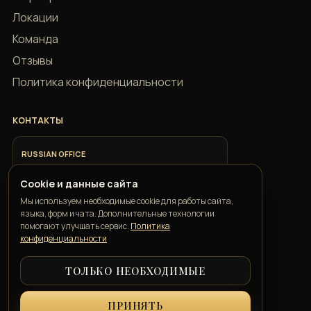
Локации
Команда
Отзывы
Политика конфиденциальности
КОНТАКТЫ
RUSSIAN OFFICE
+7 918 685 9883
Cookie и данные сайта
Мы используем необходимые cookie для работы сайта,
ITALIAN OFFICE
языка, форм и чата. Дополнительные технологии
+39 351 352 1163
помогают улучшать сервис.
Политика
конфиденциальности
GEORGIAN OFFICE
ТОЛЬКО НЕОБХОДИМЫЕ
+995 550 00 57 50
ПРИНЯТЬ