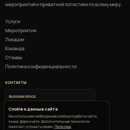
мероприятий и приватной логистики по всему миру.
Услуги
Мероприятия
Локации
Команда
Отзывы
Политика конфиденциальности
КОНТАКТЫ
RUSSIAN OFFICE
+7 918 685 9883
Cookie и данные сайта
Мы используем необходимые cookie для работы сайта,
ITALIAN OFFICE
языка, форм и чата. Дополнительные технологии
+39 351 352 1163
помогают улучшать сервис.
Политика