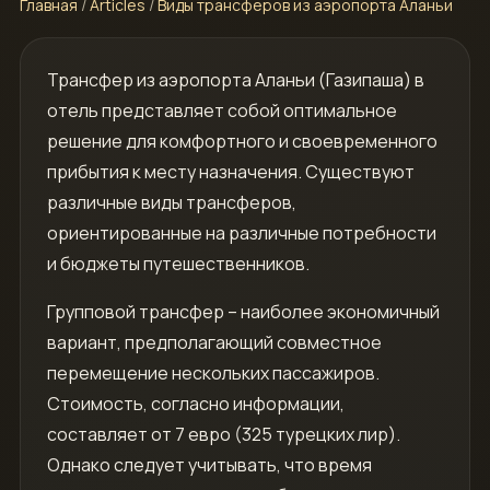
Главная
/
Articles
/
Виды трансферов из аэропорта Аланьи
Трансфер из аэропорта Аланьи (Газипаша) в
отель представляет собой оптимальное
решение для комфортного и своевременного
прибытия к месту назначения. Существуют
различные виды трансферов‚
ориентированные на различные потребности
и бюджеты путешественников.
Групповой трансфер – наиболее экономичный
вариант‚ предполагающий совместное
перемещение нескольких пассажиров.
Стоимость‚ согласно информации‚
составляет от 7 евро (325 турецких лир).
Однако следует учитывать‚ что время