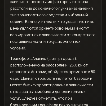
зависит от нескольких факторов‚ включая
расстояние до конечного пункта назначения‚
тип транспортного средства и выбранный
сервис. Важно учитывать‚ что указанные ниже
цены являются ориентировочными и могут
варьироваться в зависимости от конкретного
поставщика услуг и текущих рыночных
условий.
Трансфер в Аланью (Центр города)‚
расположенную на расстоянии 126.6 км от
аэропорта Анталии‚ обойдется примерно в 80
евро. Данная стоимость является базовой и
может быть скорректирована в зависимости
от класса автомобиля и дополнительных
услуг. Следует отметить‚ что при
бронировании трансфера рекомендуется