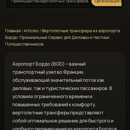
Преимущества вертолетных трансферов
Организация верт
Главная
/
Articles
/
Вертолетные трансферы из аэропорта
Бордо: Премиальный Сервис для Деловых и Частных
Путешественников
Аэропорт Бордо (BOD) – важный
транспортный узел во Франции,
обслуживающий значительный поток как
деловых, так и туристических пассажиров. В
условиях ограниченного времени и
повышенных требований к комфорту,
вертолетные трансферы представляют
собой оптимальное решение для быстрого и
удобного перемещения из аэропорта Бордо в