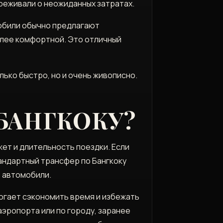
ереживали о неожиданных затратах.
мобили обычно предлагают
более комфортной. Это отличный
лько быстро, но и очень живописно.
БАНГКОКУ?
жет и длительность поездки. Если
андартный трансфер по Бангкоку
е автомобили.
могает сэкономить время и избежать
аэропорта или по городу, заранее