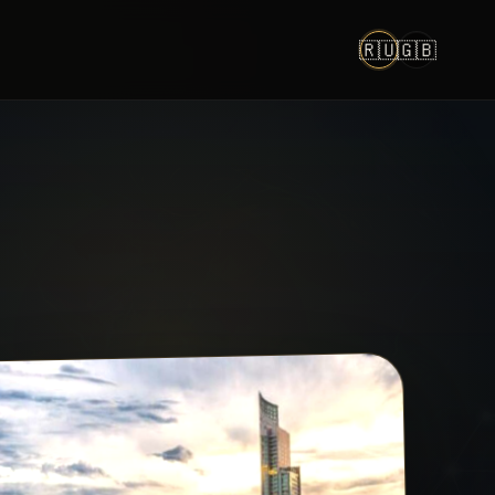
🇷🇺
🇬🇧