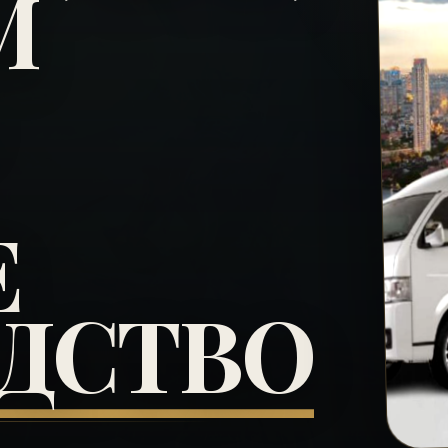
М
Е
ДСТВО