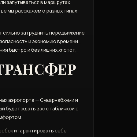
или запутываться в маршрутах
ье мы расскажем о разных типах
ут сильно затруднить передвижение
езопасность и экономию времени.
ния быстро и без лишних хлопот.
ТРАНСФЕР
пных аэропорта — Суварнабхуми и
й будет ждать вас с табличкой с
омфортом.
робок и гарантировать себе