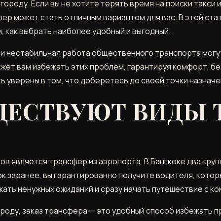
городу. Если вы не хотите терять время на поиски такси 
р может стать отличным вариантом для вас. В этой стат
, как выбрать наиболее удобный и выгодный.
к и нестабильная работа общественного транспорта мог
ожет вам избежать этих проблем, гарантируя комфорт, б
ь уверены в том, что доберетесь до своей точки назначе
ЩЕСТВУЮТ ВИДЫ 
ов является трансфер из аэропорта. В Бангкоке два кру
ок заранее, вы гарантированно получите водителя, которы
жать ненужных ожиданий и сразу начать путешествие с к
роду, заказ трансфера — это удобный способ избежать п