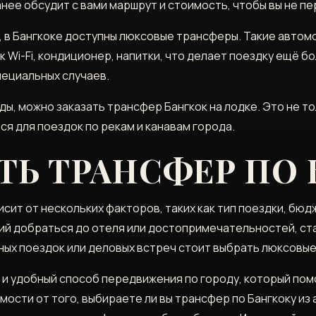
нее обсудит с вами маршрут и стоимость, чтобы вы не п
ь, в Бангкоке доступны люксовые трансферы. Такие авто
к Wi-Fi, кондиционер, напитки, что делает поездку ещё 
пециальных случаев.
ы, можно заказать трансфер Бангкок на лодке. Это не то
я для поездок по рекам и канавам города.
ТЬ ТРАНСФЕР ПО 
ит от нескольких факторов, таких как тип поездки, бюд
лий добраться до отеля или достопримечательностей, ст
ных поездок или деловых встреч стоит выбрать люксовы
 и удобный способ передвижения по городу, который по
ости от того, выбираете ли вы трансфер по Бангкоку из 