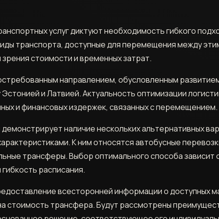
анспортных услуг диктуют необходимость гибкого подхо
иды транспорта, доступные для перемещения между этим
 зрения стоимости и временных затрат.
востребованным направлением, обусловленным развитием
 Эстонией и Латвией. Актуальность оптимизации логисти
ых и финансовых издержек, связанных с перемещением.
демонстрирует наличие нескольких альтернативных вари
арактеристиками. К ним относятся автобусные перевоз
льные трансферы. Выбор оптимального способа зависит о
и гибкость расписания.
редоставление всесторонней информации о доступных ма
на стоимость трансфера. Будут рассмотрены преимущест
основанное решение, соответствующее его индивидуаль