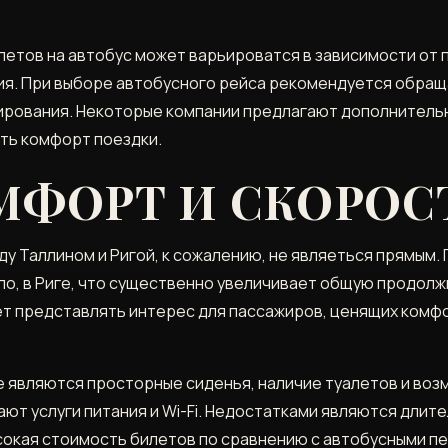
летов на автобус может варьироватся в зависимости от 
ия. При выборе автобусного рейса рекомендуется обраща
рования. Некоторые компании предлагают дополнительные
ить комфорт поездки.
МФОРТ И СКОРОС
Таллином и Ригой, к сожалению, не являеться прямым.
ило, в Риге, что существенно увеличивает общую продол
жет представлять интерес для пассажиров, ценящих ком
 являются просторные сиденья, наличие туалетов и воз
ают услуги питания и Wi-Fi. Недостатками являются длит
ысокая стоимость билетов по сравнению с автобусными п