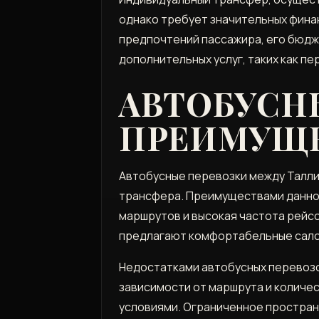
однако требует значительных фина
предпочтений пассажира, его бюдж
дополнительных услуг, таких как пе
АВТОБУСН
ПРЕИМУЩЕ
Автобусные перевозки между Талли
трансфера. Преимуществами данног
маршрутов и высокая частота рейс
предлагают комфортабельные салон
Недостатками автобусных перевозок
зависимости от маршрута и количе
условиями. Ограниченное простран