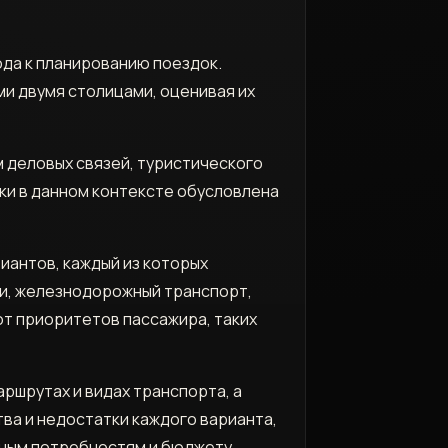
да к планированию поездок.
и двумя столицами, оценивая их
 деловых связей, туристического
ки в данном контексте обусловлена
антов, каждый из которых
ки, железнодорожный транспорт,
т приоритетов пассажира, таких
ршрутах и видах транспорта, а
ва и недостатки каждого варианта,
ным потребностям и бюджету.