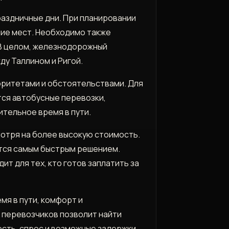
раздничные дни. При планировании
чие мест. Необходимо также
 В целом, железнодорожный
у Таллином и Ригой.
оритетами и обстоятельствами. Для
ся автобусные перевозки,
тельное время в пути.
отря на более высокую стоимость.
ется самым быстрым решением.
т для тех, кто готов заплатить за
мя в пути, комфорт и
 перевозчиков позволит найти
сть, спрос и возможные задержки,