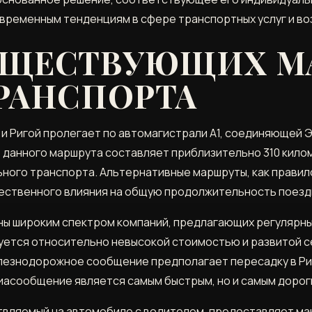
временным тенденциям в сфере транспортных услуг и в
УЩЕСТВУЮЩИХ М
ТРАНСПОРТА
и Ригой пролегает по автомагистрали A1, соединяющей 
данного маршрута составляет приблизительно 310 килом
ьного транспорта. Альтернативные маршруты, как правил
ественного влияния на общую продолжительность поезд
ы широким спектром компаний, предлагающих регулярные
уется относительно невысокой стоимостью и развитой с
лезнодорожное сообщение предполагает пересадку в Ри
асообщение является самым быстрым, но и самым дорог
вляемый на автомобиле с водителем, предоставляет ма