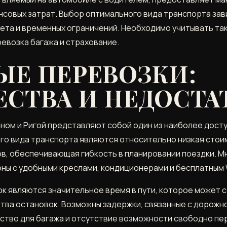
нсовых затрат. Выбор оптимального вида транспорта зав
ета и временных ограничений. Необходимо учитывать та
ревозка багажа и страхование.
ЫЕ ПЕРЕВОЗКИ:
СТВА И НЕДОСТА
ном и Ригой представляют собой один из наиболее дост
о вида транспорта являются относительно низкая стоим
ов, обеспечивающая гибкость в планировании поездки. М
ы с удобными креслами, кондиционерами и бесплатным W
 являются значительное время в пути, которое может сос
ства остановок. Возможны задержки, связанные с дорожн
ство для багажа и отсутствие возможности свободно пе