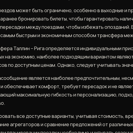
оездов может быть ограничено, особенно в выходные и п
заранее бронировать билеты, чтобы гарантировать нали
 пересадки между поездами, чтобы избежать опозданий.
е самым быстрым и экономичным способом трансфера межд
фера Таллин – Рига определяется индивидуальными при
х на экономию, наиболее подходящим вариантом являют
в по доступным ценам. Однако, следует учитывать значи
иасообщение является наиболее предпочтительным, несм
и обеспечивает комфорт, требует пересадок и не явля
ющий максимальную гибкость и персонализацию, подходи
о.
вать все доступные варианты, учитывая стоимость, вре
ание агрегаторов и сравнение предложений от различных
ри планировании поездки необходимо учитывать сезонно