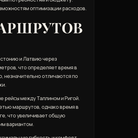
озможностям оптимизации расходов.
АРШРУТОВ
Эстонию и Латвию через
етров, что определяет время в
о, незначительно отличаются по
ки.
 рейсы между Таллином и Ригой.
етью маршрутов, однако время в
ге, что увеличивает общую
им вариантом.
ксимальную гибкость и комфорт,