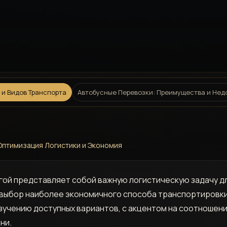
и Видов Транспорта
Автобусные Перевозки: Преимущества и Нед
 Оптимизация Логистики и Экономия
ой представляет собой важную логистическую задачу д
 выбор наиболее экономичного способа транспортировк
зучению доступных вариантов, с акцентом на соотношение
ни.