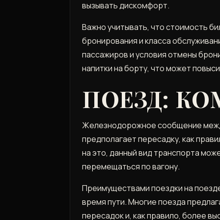
вызывать дискомфорт.
Важно учитывать, что стоимость би
бронирования и класса обслуживан
пассажиров и условия отмены брони
напитки на борту, что может повыс
ПОЕЗД: КО
Железнодорожное сообщение между 
предполагает пересадку, как прав
на это, данный вид транспорта мо
перемещаться по вагону.
Преимуществами поездки на поезде
время пути. Многие поезда предлаг
пересадок и, как правило, более в