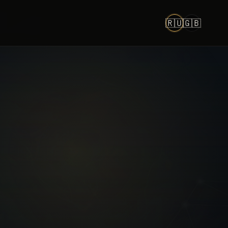
🇷🇺
🇬🇧