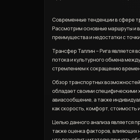
Современные тенденции в сфере тр
Рассмотрим основные маршруты и в
преимущества и недостатки с точки
Трансфер Таллин – Рига является 
потока и культурного обмена между
стремлением к сокращению временн
Обзор транспортных возможностей 
обладает своими специфическими х
авиасообщение, а также индивидуа
как скорость, комфорт, стоимость 
Целью данного анализа является п
также оценка факторов, влияющих 
что позволит читателю принять об