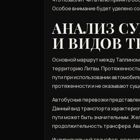
Особое внимание будет уделено со
АНАЛИЗ С
И ВИДОВ 
Основной маршрут между Таллином 
территорию Литвы. Протяженность 
пути при использовании автомобил
протяженности и не оказывают сущ
Автобусные перевозки представлен
Данный вид транспорта характериз
пути может быть значительным. Же
продолжительность трансфера. Ави
Индивидуальный трансфер, осущест