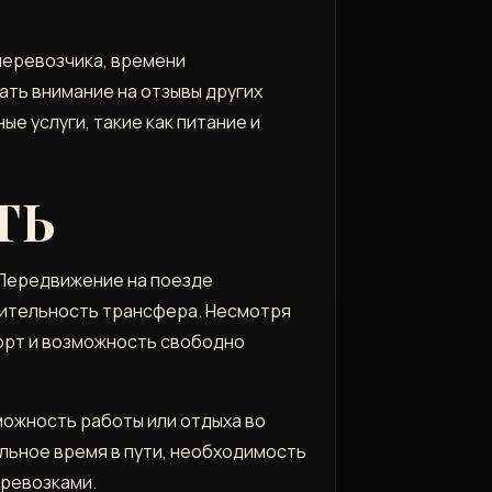
перевозчика, времени
ть внимание на отзывы других
 услуги, такие как питание и
ТЬ
 Передвижение на поезде
жительность трансфера. Несмотря
форт и возможность свободно
можность работы или отдыха во
ельное время в пути, необходимость
еревозками.