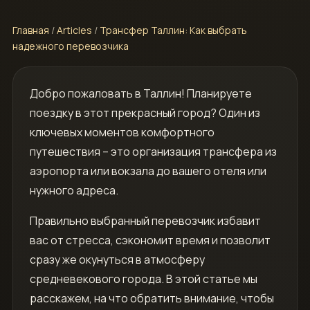
Главная
/
Articles
/
Трансфер Таллин: Как выбрать
надежного перевозчика
Добро пожаловать в Таллин! Планируете
поездку в этот прекрасный город? Один из
ключевых моментов комфортного
путешествия – это организация трансфера из
аэропорта или вокзала до вашего отеля или
нужного адреса.
Правильно выбранный перевозчик избавит
вас от стресса‚ сэкономит время и позволит
сразу же окунуться в атмосферу
средневекового города. В этой статье мы
расскажем‚ на что обратить внимание‚ чтобы