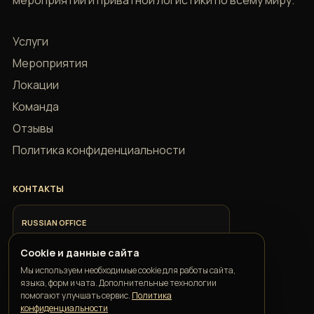
мероприятий и приватной логистики по всему миру.
Услуги
Мероприятия
Локации
Команда
Отзывы
Политика конфиденциальности
КОНТАКТЫ
RUSSIAN OFFICE
+7 918 685 9883
Cookie и данные сайта
Мы используем необходимые cookie для работы сайта,
ITALIAN OFFICE
языка, форм и чата. Дополнительные технологии
+39 351 352 1163
помогают улучшать сервис.
Политика
конфиденциальности