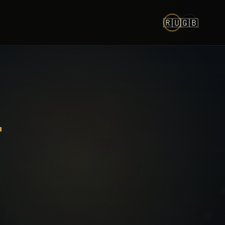
🇷🇺
🇬🇧