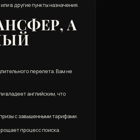
или в другие пункты назначения.
АНСФЕР, А
НЫЙ
лительного перелета. Вам не
ли владеет английским, что
рпризы с завышенными тарифами.
упрощает процесс поиска.