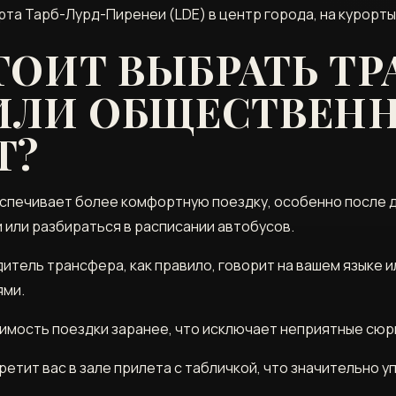
та Тарб-Лурд-Пиренеи (LDE) в центр города, на курорты 
ОИТ ВЫБРАТЬ ТР
 ИЛИ ОБЩЕСТВЕН
Т?
спечивает более комфортную поездку, особенно после д
и или разбираться в расписании автобусов.
итель трансфера, как правило, говорит на вашем языке и
ями.
оимость поездки заранее, что исключает неприятные сю
ретит вас в зале прилета с табличкой, что значительно 