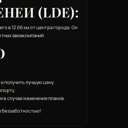
НЕИ (LDE):
о в 12.66 км от центра города. Он
етных авиакомпаний.
Ю
и получить лучшую цену.
опорту.
и в случае изменения планов.
и беззаботностью!