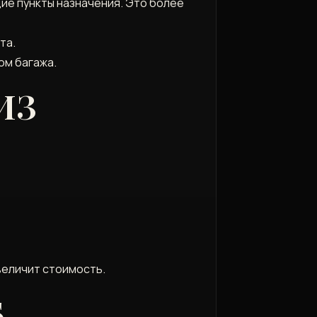
ие пункты назначения. Это более
та.
ом багажа.
ИЗ
величит стоимость.
Б