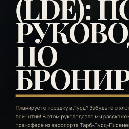
(LDE): 
РУКОВО
ПО
БРОНИ
Планируете поездку в Лурд? Забудьте о хло
прибытии! В этом руководстве мы расскажем
трансфере из аэропорта Тарб-Лурд-Пиренеи 