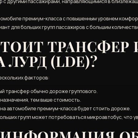
р с другими пассажирами, направляющимися в близлежащ
втомобиле премиум-класса с повышенным уровнем комфор
ант для больших групп пассажиров с большим количеств
ТОИТ ТРАНСФЕР 
 ЛУРД (LDE)?
ескольких факторов:
ый трансфер обычно дороже группового.
 назначения, тем выше стоимость.
 на автомобиле премиум-класса будет стоить дороже.
ольших групп может потребоваться микроавтобус, что у
 ИНФОРМАЦИЯ О