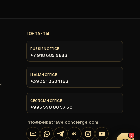
КОНТАКТЫ
RUSSIAN OFFICE
+7 918 685 9883
ITALIAN OFFICE
+39 351 352 1163
и
GEORGIAN OFFICE
+995 550 00 57 50
info@belkatravelconcierge.com
0
Email
WhatsApp
Telegram
VK
Instagram
YouTube